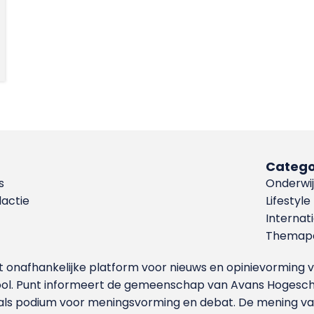
Catego
s
Onderwij
dactie
Lifestyle
Internat
Themapa
et onafhankelijke platform voor nieuws en opinievormin
ool. Punt informeert de gemeenschap van Avans Hogesch
als podium voor meningsvorming en debat. De mening van 