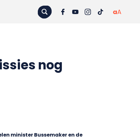
a
A
ssies nog
elen minister Bussemaker en de