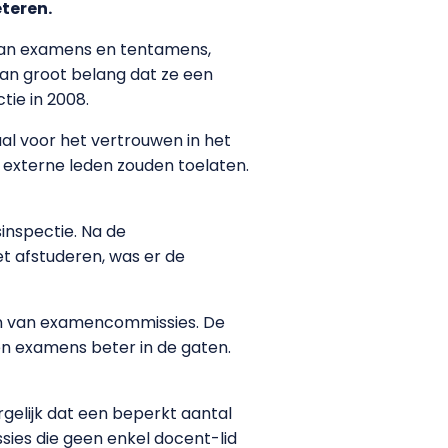
eteren.
van examens en tentamens,
 van groot belang dat ze een
tie in 2008.
l voor het vertrouwen in het
k externe leden zouden toelaten.
inspectie. Na de
et afstuderen, was er de
ijn van examencommissies. De
en examens beter in de gaten.
rgelijk dat een beperkt aantal
sies die geen enkel docent-lid