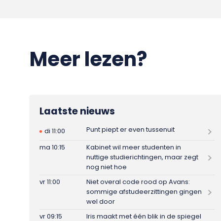
Meer lezen?
Laatste nieuws
Punt piept er even tussenuit
di 11:00
ma 10:15
Kabinet wil meer studenten in
nuttige studierichtingen, maar zegt
nog niet hoe
vr 11:00
Niet overal code rood op Avans:
sommige afstudeerzittingen gingen
wel door
vr 09:15
Iris maakt met één blik in de spiegel