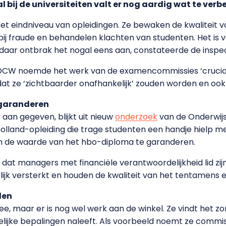
 bij de universiteiten valt er nog aardig wat te verb
 eindniveau van opleidingen. Ze bewaken de kwaliteit 
p bij fraude en behandelen klachten van studenten. Het is
daar ontbrak het nogal eens aan, constateerde de inspec
 OCW noemde het werk van de examencommissies ‘cruciaa
 dat ze ‘zichtbaarder onafhankelijk’ zouden worden en oo
garanderen
aan gegeven, blijkt uit nieuw
onderzoek
van de Onderwijs
olland-opleiding die trage studenten een handje hielp m
m de waarde van het hbo-diploma te garanderen.
 dat managers met financiële verantwoordelijkheid lid z
lijk versterkt en houden de kwaliteit van het tentamens 
den
ee, maar er is nog wel werk aan de winkel. Ze vindt het zo
lijke bepalingen naleeft. Als voorbeeld noemt ze commis