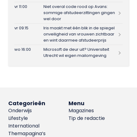
vr 11:00
Niet overal code rood op Avans:
sommige afstudeerzittingen gingen
wel door
vr 09:15
Iris maakt met één blik in de spiegel
onveiligheid van vrouwen zichtbaar
en wint daarmee afstudeerprijs
wo 16:00
Microsoft de deur uit? Universiteit
Utrecht wil eigen mailomgeving
Categorieën
Menu
Onderwijs
Magazines
Lifestyle
Tip de redactie
International
Themapagina’s