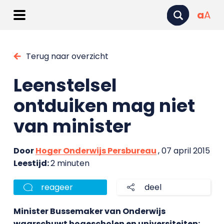
a
A
Terug naar overzicht
Leenstelsel
ontduiken mag niet
van minister
Door
Hoger Onderwijs Persbureau
, 07 april 2015
Leestijd:
2 minuten
reageer
deel
Minister Bussemaker van Onderwijs
waarschuwt hogescholen en universiteiten: