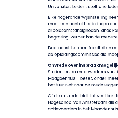
Universiteit Leiden’, stelt drie led
Elke hogeronderwijsinstelling he
moet een aantal beslissingen goed
arbeidsomstandigheden. Sinds k
begroting. Verder kan de medeze
Daarnaast hebben faculteiten een
de opleidingscommissies die meepr
Onvrede over inspraakmogelij
Studenten en medewerkers van d
Maagdenhuis – bezet, onder meer 
bestuur niet naar de medezeggens
Of die onvrede leidt tot veel ka
Hogeschool van Amsterdam als de 
actievoerders in het Maagdenhui