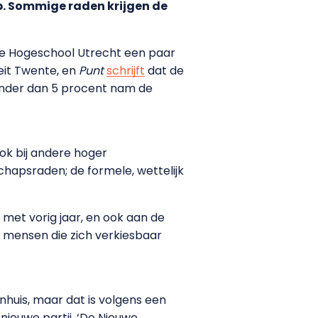
. Sommige raden krijgen de
e Hogeschool Utrecht een paar
eit Twente, en
Punt
schrijft
dat de
inder dan 5 procent nam de
ok bij andere hoger
chapsraden; de formele, wettelijk
 met vorig jaar, en ook aan de
er mensen die zich verkiesbaar
nhuis, maar dat is volgens een
nieuwe partij, ‘De Nieuwe