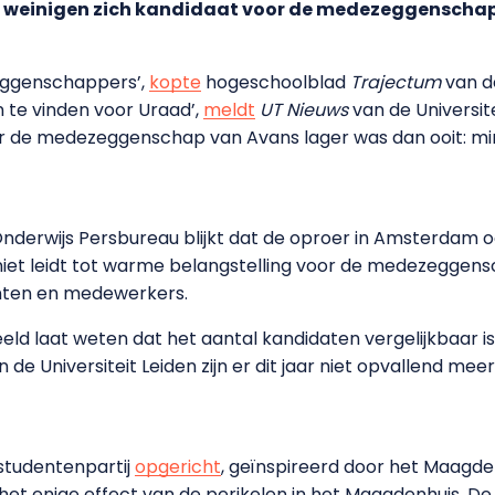
 weinigen zich kandidaat voor de medezeggenschap
eggenschappers’,
kopte
hogeschoolblad
Trajectum
van d
n te vinden voor Uraad’,
meldt
UT Nieuws
van de Universit
r de medezeggenschap van Avans lager was dan ooit: m
nderwijs Persbureau blijkt dat de oproer in Amsterdam o
niet leidt tot warme belangstelling voor de medezeggens
nten en medewerkers.
eld laat weten dat het aantal kandidaten vergelijkbaar is
de Universiteit Leiden zijn er dit jaar niet opvallend me
 studentenpartij
opgericht
, geïnspireerd door het Maagde
het enige effect van de perikelen in het Maagdenhuis. De 