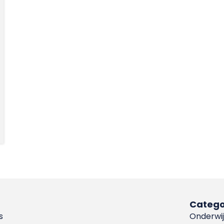
Catego
s
Onderwij