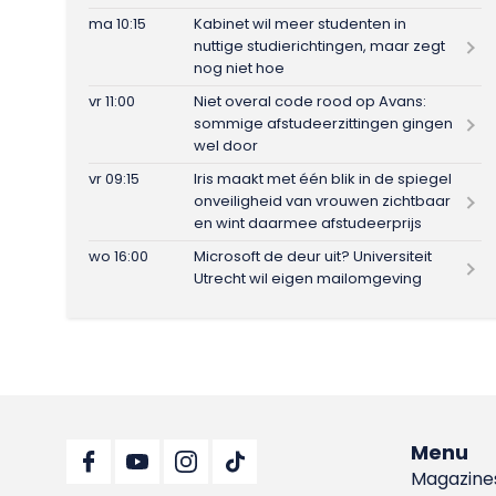
ma 10:15
Kabinet wil meer studenten in
nuttige studierichtingen, maar zegt
nog niet hoe
vr 11:00
Niet overal code rood op Avans:
sommige afstudeerzittingen gingen
wel door
vr 09:15
Iris maakt met één blik in de spiegel
onveiligheid van vrouwen zichtbaar
en wint daarmee afstudeerprijs
wo 16:00
Microsoft de deur uit? Universiteit
Utrecht wil eigen mailomgeving
Menu
Magazine