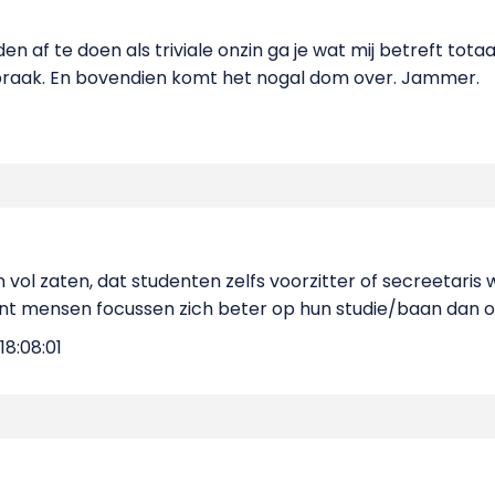
f te doen als triviale onzin ga je wat mij betreft totaa
praak. En bovendien komt het nogal dom over. Jammer.
 vol zaten, dat studenten zelfs voorzitter of secreetaris we
 mensen focussen zich beter op hun studie/baan dan op d
8:08:01