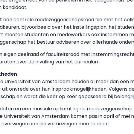
en kandidaat.
eft een centrale medezeggenschapsraad die met het colle
keuren, bijvoorbeeld over het instellingsplan, het stude
ort moeten studenten en medewerkers ook instemmen met
ggenschap het bestuur adviseren over allerhande onde
 eigen deelraad of faculteitsraad met instemmingsrecht 
aten over de invulling van het curriculum.
kheden
e Universiteit van Amsterdam houden al meer dan een 
uit onvrede over hun inspraakmogelijkheden. Volgens de 
chap en wordt die keer op keer gepasseerd bij belangrij
ndidaten en een massale opkomt bij de medezeggenschap 
Universiteit van Amsterdam komen pas in april of mei m
s overwegen aan die verkiezingen mee te doen.