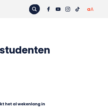
a
A
 studenten
kt het al wekenlang in