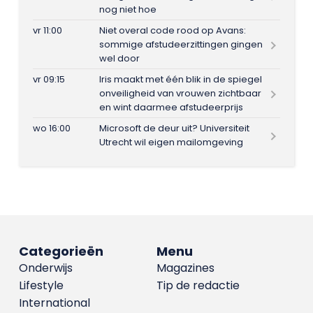
nog niet hoe
vr 11:00
Niet overal code rood op Avans:
sommige afstudeerzittingen gingen
wel door
vr 09:15
Iris maakt met één blik in de spiegel
onveiligheid van vrouwen zichtbaar
en wint daarmee afstudeerprijs
wo 16:00
Microsoft de deur uit? Universiteit
Utrecht wil eigen mailomgeving
Categorieën
Menu
Onderwijs
Magazines
Lifestyle
Tip de redactie
International