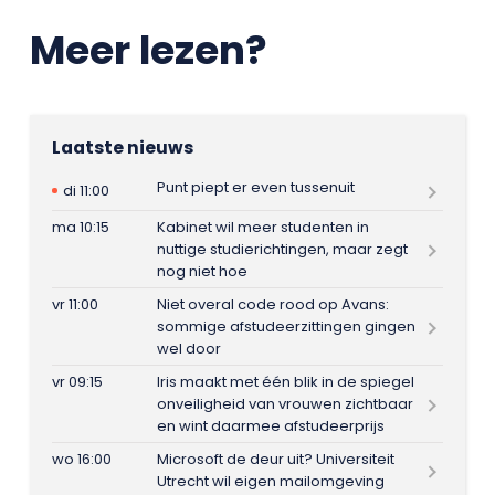
Meer lezen?
Laatste nieuws
Punt piept er even tussenuit
di 11:00
ma 10:15
Kabinet wil meer studenten in
nuttige studierichtingen, maar zegt
nog niet hoe
vr 11:00
Niet overal code rood op Avans:
sommige afstudeerzittingen gingen
wel door
vr 09:15
Iris maakt met één blik in de spiegel
onveiligheid van vrouwen zichtbaar
en wint daarmee afstudeerprijs
wo 16:00
Microsoft de deur uit? Universiteit
Utrecht wil eigen mailomgeving