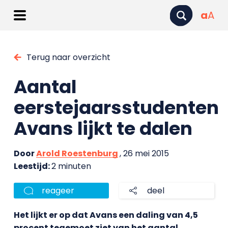
a
A
Terug naar overzicht
Aantal
eerstejaarsstudenten
Avans lijkt te dalen
Door
Arold Roestenburg
, 26 mei 2015
Leestijd:
2 minuten
reageer
deel
Het lijkt er op dat Avans een daling van 4,5
procent tegemoet ziet van het aantal