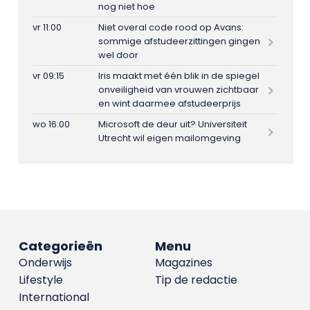
nog niet hoe
vr 11:00
Niet overal code rood op Avans:
sommige afstudeerzittingen gingen
wel door
vr 09:15
Iris maakt met één blik in de spiegel
onveiligheid van vrouwen zichtbaar
en wint daarmee afstudeerprijs
wo 16:00
Microsoft de deur uit? Universiteit
Utrecht wil eigen mailomgeving
Categorieën
Menu
Onderwijs
Magazines
Lifestyle
Tip de redactie
International