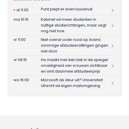
Punt piept er even tussenuit
di 11:00
ma 10:15
Kabinet wil meer studenten in
nuttige studierichtingen, maar zegt
nog niet hoe
vr 11:00
Niet overal code rood op Avans:
sommige afstudeerzittingen gingen
wel door
vr 09:15
Iris maakt met één blik in de spiegel
onveiligheid van vrouwen zichtbaar
en wint daarmee afstudeerprijs
wo 16:00
Microsoft de deur uit? Universiteit
Utrecht wil eigen mailomgeving