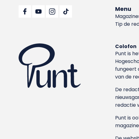
Menu
Magazine
Tip de re
Colofon
Punt is h
Hoge­sch
fungeert 
van de re
De redacti
nieuwsgar
redactie 
Punt is o
magazine
De websit