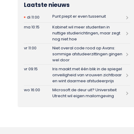
Laatste nieuws
Punt piept er even tussenuit
di 11:00
ma 10:15
Kabinet wil meer studenten in
nuttige studierichtingen, maar zegt
nog niet hoe
vr 11:00
Niet overal code rood op Avans:
sommige afstudeerzittingen gingen
wel door
vr 09:15
Iris maakt met één blik in de spiegel
onveiligheid van vrouwen zichtbaar
en wint daarmee afstudeerprijs
wo 16:00
Microsoft de deur uit? Universiteit
Utrecht wil eigen mailomgeving