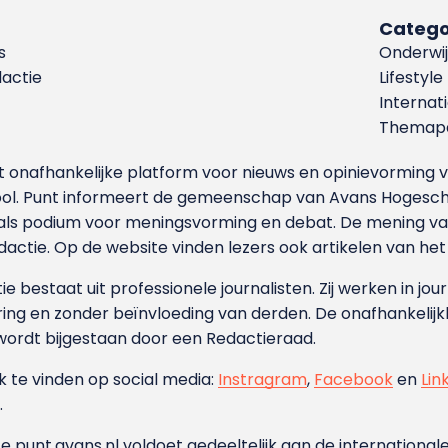
Catego
s
Onderwij
dactie
Lifestyle
Internat
Themapa
et onafhankelijke platform voor nieuws en opinievormin
ool. Punt informeert de gemeenschap van Avans Hogesch
als podium voor meningsvorming en debat. De mening van 
dactie. Op de website vinden lezers ook artikelen van he
e bestaat uit professionele journalisten. Zij werken in jour
ing en zonder beïnvloeding van derden. De onafhankelijk
wordt bijgestaan door een Redactieraad.
ok te vinden op social media:
Instragram
,
Facebook
en
Lin
.
e punt.avans.nl voldoet gedeeltelijk aan de internationale