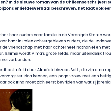
n? In de nieuwe roman van de Chileense schrijver Is
n bijzonder liefdesverhaal beschreven, het laat ook e
39 door haar ouders naar familie in de Verenigde Staten wo
r haar in Polen achtergebleven ouders, die de Jodenverv
r de vriendschap met haar achterneef Nathaniel en met h
Ishimei wordt Alma’s grote liefde, maar uiteindelijk trou
himei verbonden.
rdt ontrafeld door Alma’s kleinzoon Seth, die zijn oma 
 verzorgster Irina kennen, een jonge vrouw met een heftig
maar ook Irina moet zich eerst bevrijden van wat zij jare