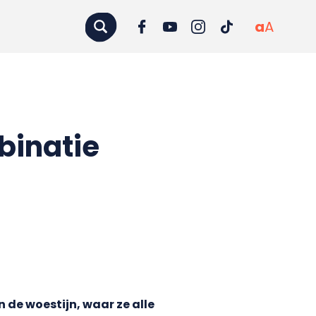
a
A
binatie
de woestijn, waar ze alle