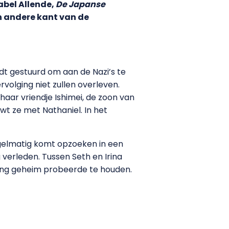
abel Allende,
De Japanse
en andere kant van de
rdt gestuurd om aan de Nazi’s te
olging niet zullen overleven.
aar vriendje Ishimei, de zoon van
wt ze met Nathaniel. In het
regelmatig komt opzoeken in een
 verleden. Tussen Seth en Irina
nlang geheim probeerde te houden.