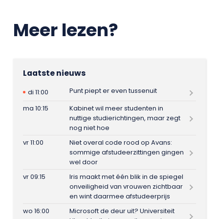
Meer lezen?
Laatste nieuws
Punt piept er even tussenuit
di 11:00
ma 10:15
Kabinet wil meer studenten in
nuttige studierichtingen, maar zegt
nog niet hoe
vr 11:00
Niet overal code rood op Avans:
sommige afstudeerzittingen gingen
wel door
vr 09:15
Iris maakt met één blik in de spiegel
onveiligheid van vrouwen zichtbaar
en wint daarmee afstudeerprijs
wo 16:00
Microsoft de deur uit? Universiteit