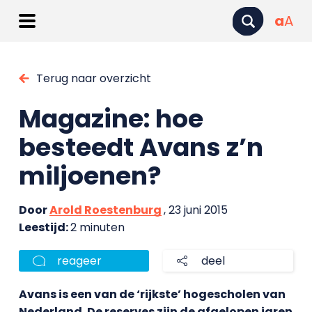
a
A
Terug naar overzicht
Magazine: hoe
besteedt Avans z’n
miljoenen?
Door
Arold Roestenburg
, 23 juni 2015
Leestijd:
2 minuten
reageer
deel
Avans is een van de ‘rijkste’ hogescholen van
Nederland. De reserves zijn de afgelopen jaren