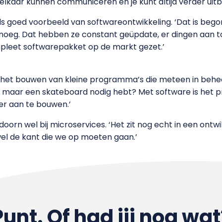
lkaar kunnen communiceren en je kunt altijd verder uitb
 goed voorbeeld van softwareontwikkeling. ‘Dat is beg
genoeg. Dat hebben ze constant geüpdate, er dingen aan
pleet softwarepakket op de markt gezet.’
r het bouwen van kleine programma’s die meteen in be
je maar een skateboard nodig hebt? Met software is het 
rder aan te bouwen.’
orn wel bij microservices. ‘Het zit nog echt in een ontwi
s wel de kant die we op moeten gaan.’
Punt. Of had jij nog wat