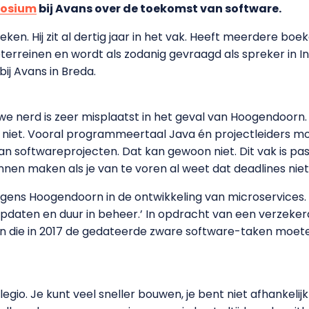
osium
bij Avans over de toekomst van software.
ken. Hij zit al dertig jaar in het vak. Heeft meerdere boe
rreinen en wordt als zodanig gevraagd als spreker in In
bij Avans in Breda.
e nerd is zeer misplaatst in het geval van Hoogendoorn. H
niet. Vooral programmeertaal Java én projectleiders moet
 softwareprojecten. Dat kan gewoon niet. Dit vak is pas vi
annen maken als je van te voren al weet dat deadlines ni
lgens Hoogendoorn in de ontwikkeling van microservices
 updaten en duur in beheer.’ In opdracht van een verzeke
en die in 2017 de gedateerde zware software-taken moet
 legio. Je kunt veel sneller bouwen, je bent niet afhanke