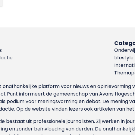
Catego
s
Onderwij
dactie
Lifestyle
Internat
Themapa
et onafhankelijke platform voor nieuws en opinievormin
ool. Punt informeert de gemeenschap van Avans Hogesch
als podium voor meningsvorming en debat. De mening van 
dactie. Op de website vinden lezers ook artikelen van he
e bestaat uit professionele journalisten. Zij werken in jour
ing en zonder beïnvloeding van derden. De onafhankelijk