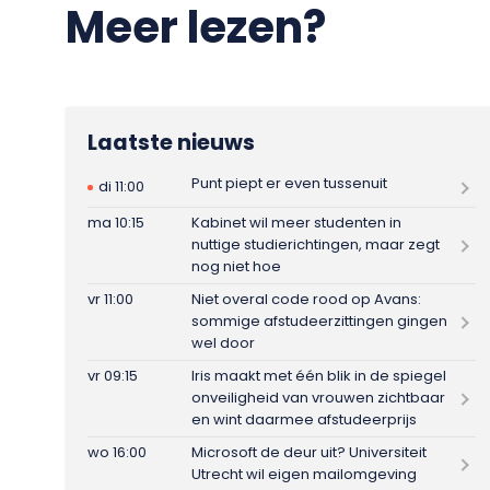
Meer lezen?
Laatste nieuws
Punt piept er even tussenuit
di 11:00
ma 10:15
Kabinet wil meer studenten in
nuttige studierichtingen, maar zegt
nog niet hoe
vr 11:00
Niet overal code rood op Avans:
sommige afstudeerzittingen gingen
wel door
vr 09:15
Iris maakt met één blik in de spiegel
onveiligheid van vrouwen zichtbaar
en wint daarmee afstudeerprijs
wo 16:00
Microsoft de deur uit? Universiteit
Utrecht wil eigen mailomgeving