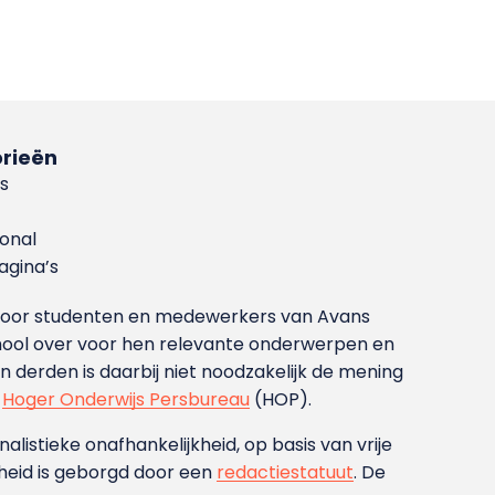
rieën
s
ional
gina’s
g voor studenten en medewerkers van Avans
ool over voor hen relevante onderwerpen en
derden is daarbij niet noodzakelijk de mening
t
Hoger Onderwijs Persbureau
(HOP).
nalistieke onafhankelijkheid, op basis van vrije
heid is geborgd door een
redactiestatuut
. De