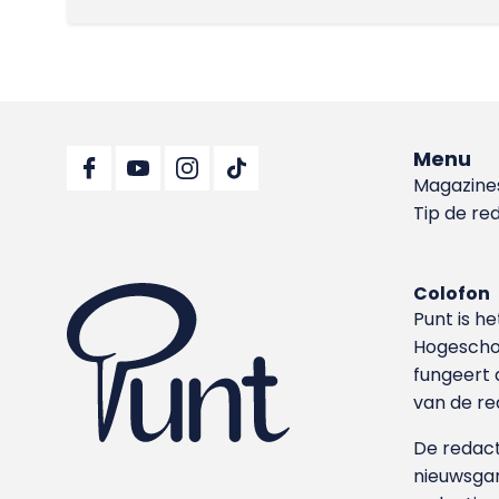
Menu
Magazine
Tip de re
Colofon
Punt is h
Hoge­sch
fungeert 
van de re
De redacti
nieuwsgar