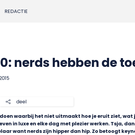
REDACTIE
0: nerds hebben de t
 2015
deel
doen waarbij het niet uitmaakt hoe je eruit ziet, wa
ven in luxe en elke dag met plezier werken. Tsja, dan 
aar want nerds zijn hipper dan hip. Zo betoogt key