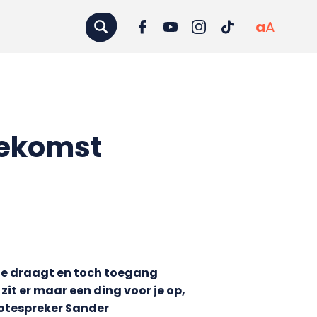
a
A
oekomst
t je draagt en toch toegang
zit er maar een ding voor je op,
notespreker Sander