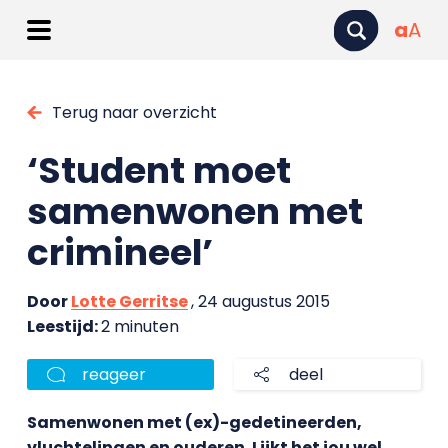
a
A
Terug naar overzicht
‘Student moet
samenwonen met
crimineel’
Door
Lotte Gerritse
, 24 augustus 2015
Leestijd:
2 minuten
reageer
deel
Samenwonen met (ex)-gedetineerden,
vluchtelingen en ouderen. Lijkt het jou wel