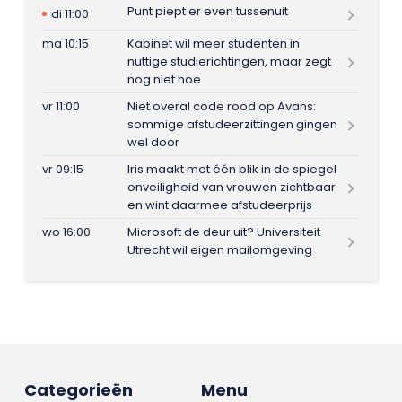
Punt piept er even tussenuit
di 11:00
ma 10:15
Kabinet wil meer studenten in
nuttige studierichtingen, maar zegt
nog niet hoe
vr 11:00
Niet overal code rood op Avans:
sommige afstudeerzittingen gingen
wel door
vr 09:15
Iris maakt met één blik in de spiegel
onveiligheid van vrouwen zichtbaar
en wint daarmee afstudeerprijs
wo 16:00
Microsoft de deur uit? Universiteit
Utrecht wil eigen mailomgeving
Categorieën
Menu