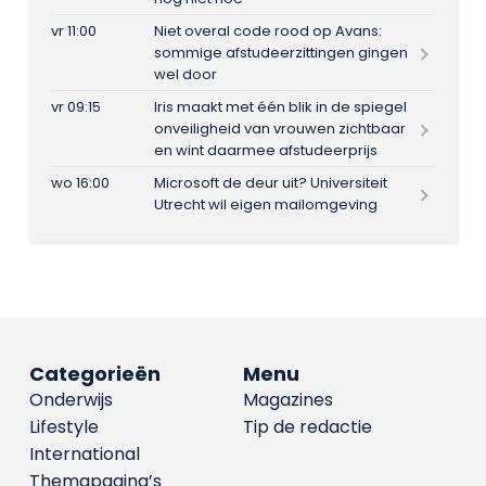
vr 11:00
Niet overal code rood op Avans:
sommige afstudeerzittingen gingen
wel door
vr 09:15
Iris maakt met één blik in de spiegel
onveiligheid van vrouwen zichtbaar
en wint daarmee afstudeerprijs
wo 16:00
Microsoft de deur uit? Universiteit
Utrecht wil eigen mailomgeving
Categorieën
Menu
Onderwijs
Magazines
Lifestyle
Tip de redactie
International
Themapagina’s