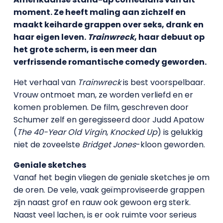
moment. Ze heeft maling aan zichzelf en
maakt keiharde grappen over seks, drank en
haar eigen leven.
Trainwreck
, haar debuut op
het grote scherm, is een meer dan
verfrissende romantische comedy geworden.
Het verhaal van
Trainwreck
is best voorspelbaar.
Vrouw ontmoet man, ze worden verliefd en er
komen problemen. De film, geschreven door
Schumer zelf en geregisseerd door Judd Apatow
(
The 40-Year Old Virgin
,
Knocked Up
) is gelukkig
niet de zoveelste
Bridget Jones
-kloon geworden.
Geniale sketches
Vanaf het begin vliegen de geniale sketches je om
de oren. De vele, vaak geïmproviseerde grappen
zijn naast grof en rauw ook gewoon erg sterk.
Naast veel lachen, is er ook ruimte voor serieus