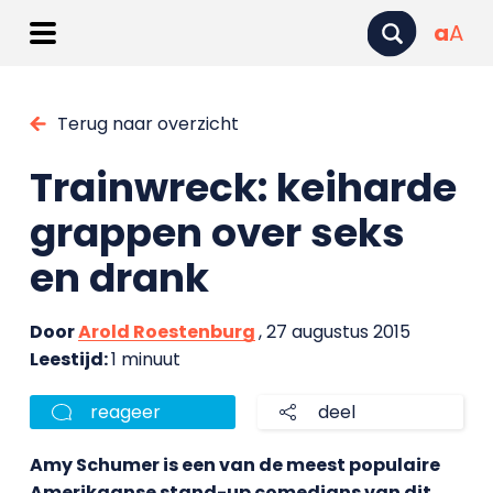
a
A
Terug naar overzicht
Trainwreck: keiharde
grappen over seks
en drank
Door
Arold Roestenburg
, 27 augustus 2015
Leestijd:
1 minuut
reageer
deel
Amy Schumer is een van de meest populaire
Amerikaanse stand-up comedians van dit