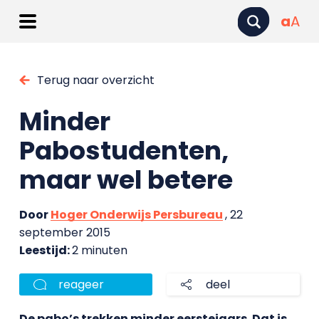
a
A
Terug naar overzicht
Minder
Pabostudenten,
maar wel betere
Door
Hoger Onderwijs Persbureau
, 22
september 2015
Leestijd:
2 minuten
reageer
deel
De pabo’s trekken minder eerstejaars. Dat is