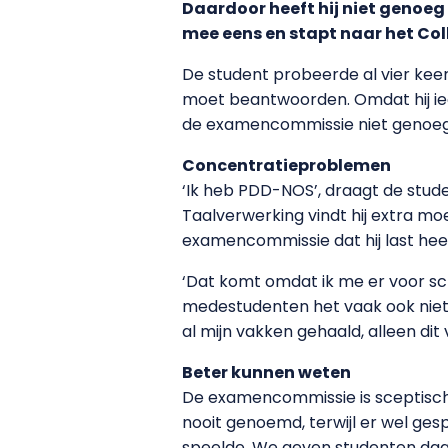
Daardoor heeft hij niet genoeg
mee eens en stapt naar het Co
De student probeerde al vier kee
moet beantwoorden. Omdat hij iede
de examencommissie niet genoeg
Concentratieproblemen
‘Ik heb PDD-NOS’, draagt de stud
Taalverwerking vindt hij extra mo
examencommissie dat hij last heef
‘Dat komt omdat ik me er voor sc
medestudenten het vaak ook niet, 
al mijn vakken gehaald, alleen dit 
Beter kunnen weten
De examencommissie is sceptisch.
nooit genoemd, terwijl er wel ges
speelde. We geven studenten daar a