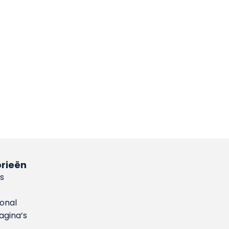
rieën
s
ional
gina’s