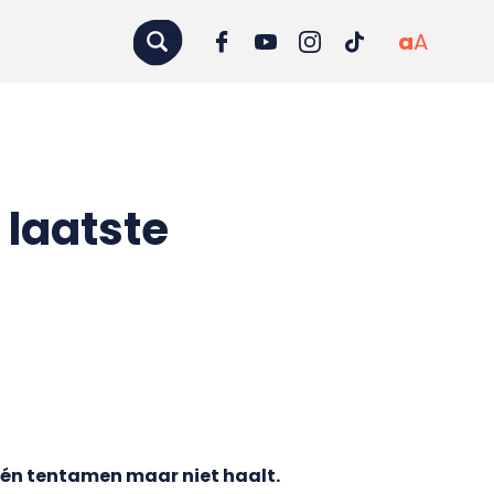
a
A
 laatste
één tentamen maar niet haalt.