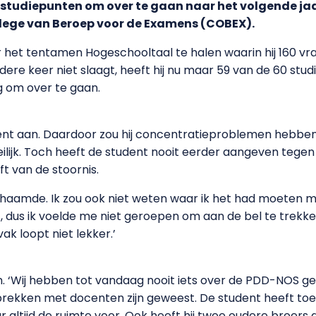
 studiepunten om over te gaan naar het volgende jaar
llege van Beroep voor de Examens (COBEX).
r het tentamen Hogeschooltaal te halen waarin hij 160 vr
re keer niet slaagt, heeft hij nu maar 59 van de 60 stud
 om over te gaan.
ent aan. Daardoor zou hij concentratieproblemen hebben 
eilijk. Toch heeft de student nooit eerder aangeven tege
t van de stoornis.
haamde. Ik zou ook niet weten waar ik het had moeten me
dus ik voelde me niet geroepen om aan de bel te trekken
vak loopt niet lekker.’
 ‘Wij hebben tot vandaag nooit iets over de PDD-NOS ge
prekken met docenten zijn geweest. De student heeft toe
ltijd de ruimte voor. Ook heeft hij twee oudere broers die