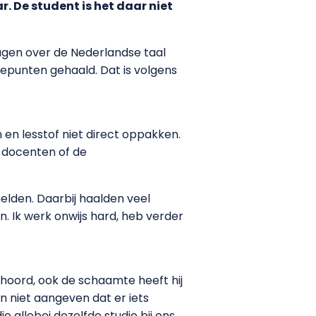
. De student is het daar niet
agen over de Nederlandse taal
iepunten gehaald. Dat is volgens
en lesstof niet direct oppakken.
n docenten of de
lden. Daarbij haalden veel
. Ik werk onwijs hard, heb verder
hoord, ook de schaamte heeft hij
n niet aangeven dat er iets
 allebei dezelfde studie bij ons