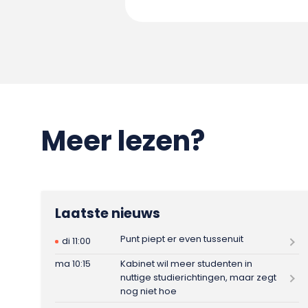
Meer lezen?
Laatste nieuws
Punt piept er even tussenuit
di 11:00
ma 10:15
Kabinet wil meer studenten in
nuttige studierichtingen, maar zegt
nog niet hoe