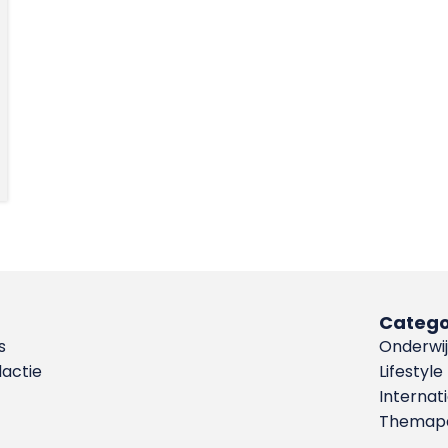
Catego
s
Onderwij
dactie
Lifestyle
Internat
Themapa