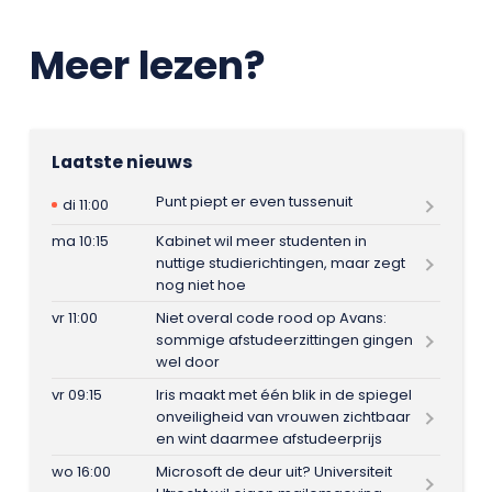
Meer lezen?
Laatste nieuws
Punt piept er even tussenuit
di 11:00
ma 10:15
Kabinet wil meer studenten in
nuttige studierichtingen, maar zegt
nog niet hoe
vr 11:00
Niet overal code rood op Avans:
sommige afstudeerzittingen gingen
wel door
vr 09:15
Iris maakt met één blik in de spiegel
onveiligheid van vrouwen zichtbaar
en wint daarmee afstudeerprijs
wo 16:00
Microsoft de deur uit? Universiteit