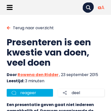
a
A
Terug naar overzicht
Presenteren is een
kwestie van doen,
veel doen
Door
Rowena den Ridder
, 23 september 2015
Leestijd:
3 minuten
reageer
deel
Een presentatie geven gaat niet iedereen
gemakkelijk af. Daarom organiseerde de