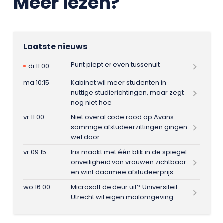
Meer lezen?
Laatste nieuws
Punt piept er even tussenuit
di 11:00
ma 10:15
Kabinet wil meer studenten in
nuttige studierichtingen, maar zegt
nog niet hoe
vr 11:00
Niet overal code rood op Avans:
sommige afstudeerzittingen gingen
wel door
vr 09:15
Iris maakt met één blik in de spiegel
onveiligheid van vrouwen zichtbaar
en wint daarmee afstudeerprijs
wo 16:00
Microsoft de deur uit? Universiteit
Utrecht wil eigen mailomgeving