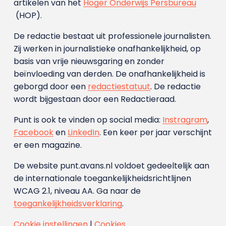
artikelen van het
Hoger Onderwijs Persbureau
(HOP).
De redactie bestaat uit professionele journalisten.
Zij werken in journalistieke onafhankelijkheid, op
basis van vrije nieuwsgaring en zonder
beïnvloeding van derden. De onafhankelijkheid is
geborgd door een
redactiestatuut
. De redactie
wordt bijgestaan door een Redactieraad.
Punt is ook te vinden op social media:
Instragram
,
Facebook
en
LinkedIn
. Een keer per jaar verschijnt
er een magazine.
De website punt.avans.nl voldoet gedeeltelijk aan
de internationale toegankelijkheidsrichtlijnen
WCAG 2.1, niveau AA. Ga naar de
toegankelijkheidsverklaring
.
Cookie instellingen
|
Cookies