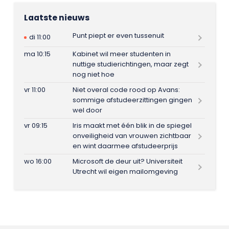
Laatste nieuws
Punt piept er even tussenuit
di 11:00
ma 10:15
Kabinet wil meer studenten in
nuttige studierichtingen, maar zegt
nog niet hoe
vr 11:00
Niet overal code rood op Avans:
sommige afstudeerzittingen gingen
wel door
vr 09:15
Iris maakt met één blik in de spiegel
onveiligheid van vrouwen zichtbaar
en wint daarmee afstudeerprijs
wo 16:00
Microsoft de deur uit? Universiteit
Utrecht wil eigen mailomgeving