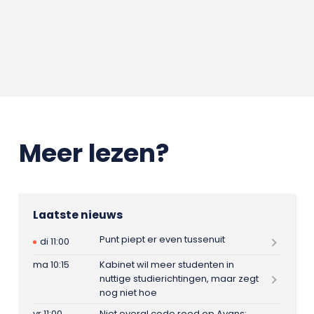
Meer lezen?
Laatste nieuws
Punt piept er even tussenuit
di 11:00
ma 10:15
Kabinet wil meer studenten in
nuttige studierichtingen, maar zegt
nog niet hoe
vr 11:00
Niet overal code rood op Avans: