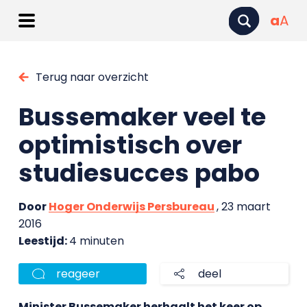
a
A
Terug naar overzicht
Bussemaker veel te
optimistisch over
studiesucces pabo
Door
Hoger Onderwijs Persbureau
, 23 maart
2016
Leestijd:
4 minuten
reageer
deel
Minister Bussemaker herhaalt het keer op