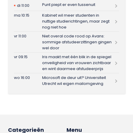
Punt piept er even tussenuit
di 11:00
ma 10:15
Kabinet wil meer studenten in
nuttige studierichtingen, maar zegt
nog niet hoe
vr 11:00
Niet overal code rood op Avans:
sommige afstudeerzittingen gingen
wel door
vr 09:15
Iris maakt met één blik in de spiegel
onveiligheid van vrouwen zichtbaar
en wint daarmee afstudeerprijs
wo 16:00
Microsoft de deur uit? Universiteit
Utrecht wil eigen mailomgeving
Categorieën
Menu