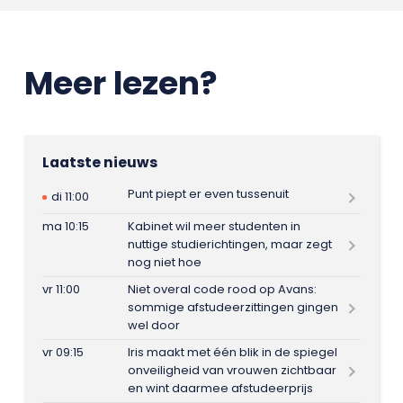
Meer lezen?
Laatste nieuws
Punt piept er even tussenuit
di 11:00
ma 10:15
Kabinet wil meer studenten in
nuttige studierichtingen, maar zegt
nog niet hoe
vr 11:00
Niet overal code rood op Avans:
sommige afstudeerzittingen gingen
wel door
vr 09:15
Iris maakt met één blik in de spiegel
onveiligheid van vrouwen zichtbaar
en wint daarmee afstudeerprijs