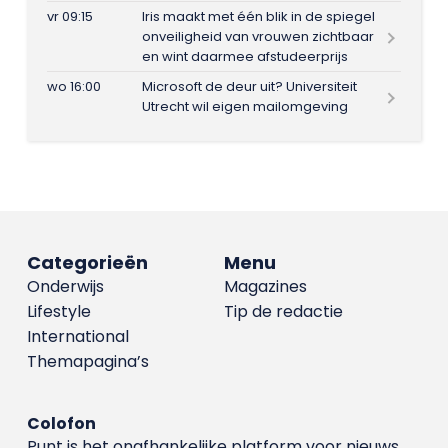
vr 09:15
Iris maakt met één blik in de spiegel
onveiligheid van vrouwen zichtbaar
en wint daarmee afstudeerprijs
wo 16:00
Microsoft de deur uit? Universiteit
Utrecht wil eigen mailomgeving
Categorieën
Menu
Onderwijs
Magazines
Lifestyle
Tip de redactie
International
Themapagina’s
Colofon
Punt is het onafhankelijke platform voor nieuws