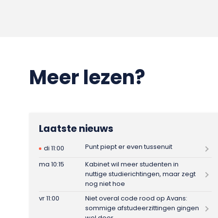
Meer lezen?
Laatste nieuws
Punt piept er even tussenuit
di 11:00
ma 10:15
Kabinet wil meer studenten in
nuttige studierichtingen, maar zegt
nog niet hoe
vr 11:00
Niet overal code rood op Avans:
sommige afstudeerzittingen gingen
wel door