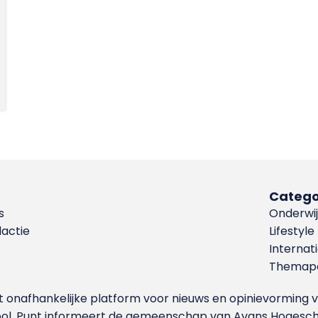
Catego
s
Onderwij
dactie
Lifestyle
Internat
Themapa
et onafhankelijke platform voor nieuws en opinievormin
ool. Punt informeert de gemeenschap van Avans Hogesch