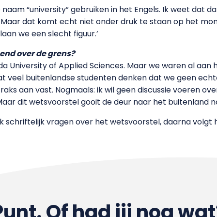
naam “university” gebruiken in het Engels. Ik weet dat da
. Maar dat komt echt niet onder druk te staan op het mom
aan we een slecht figuur.’
end over de grens?
a University of Applied Sciences. Maar we waren al aan 
veel buitenlandse studenten denken dat we geen echte ho
traks aan vast. Nogmaals: ik wil geen discussie voeren over
Maar dit wetsvoorstel gooit de deur naar het buitenland n
schriftelijk vragen over het wetsvoorstel, daarna volgt 
Punt. Of had jij nog wat