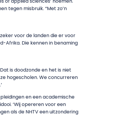
ies of applied sciences’ noemen.
men tegen misbruik. “Met zo’n
 zeker voor de landen die er voor
Zuid-Afrika. Die kennen in benaming
Dat is doodzonde en het is niet
n onze hogescholen. We concurreren
’
pleidingen en een academische
idooi. ‘Wij opereren voor een
ngen als de NHTV een uitzondering