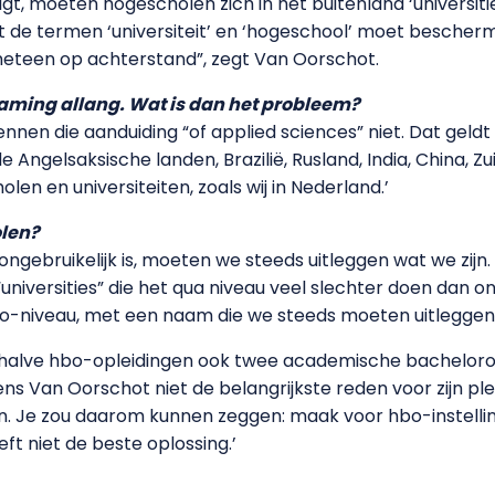
igt, moeten hogescholen zich in het buitenland ‘universit
t de termen ‘universiteit’ en ‘hogeschool’ moet bescher
meteen op achterstand”, zegt Van Oorschot.
ming allang. Wat is dan het probleem?
nnen die aanduiding “of applied sciences” niet. Dat geldt
de Angelsaksische landen, Brazilië, Rusland, India, China, 
n en universiteiten, zoals wij in Nederland.’
olen?
gebruikelijk is, moeten we steeds uitleggen wat we zijn. 
r “universities” die het qua niveau veel slechter doen da
o-niveau, met een naam die we steeds moeten uitleggen.
halve hbo-opleidingen ook twee academische bacheloro
ns Van Oorschot niet de belangrijkste reden voor zijn ple
n. Je zou daarom kunnen zeggen: maak voor hbo-instelli
eft niet de beste oplossing.’