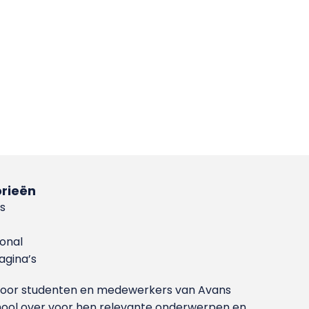
rieën
s
ional
gina’s
g voor studenten en medewerkers van Avans
ool over voor hen relevante onderwerpen en