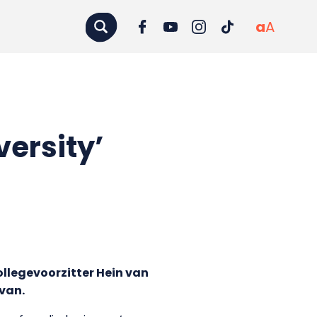
a
A
ersity’
llegevoorzitter Hein van
van.