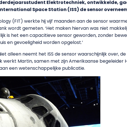
, derdejaarsstudent Elektrotechniek, ontwikkelde, gaa
t International Space Station (ISS) de sensor overneem
nology (FIT) werkte hij vijf maanden aan de sensor waarm
ettank wordt gemeten. ‘Het maken hiervan was niet makkeli
indelijk is het een capacitieve sensor geworden, zonder b
is en gevoeligheid worden opgelost.’
 Niet alleen neemt het ISS de sensor waarschijnlijk over,
k werkt Martin, samen met zijn Amerikaanse begeleider
an een wetenschappelijke publicatie.