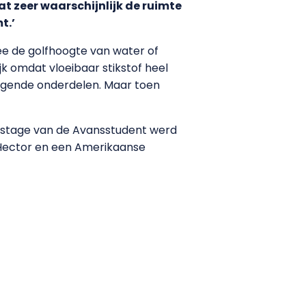
t zeer waarschijnlijk de ruimte
t.’
ee de golfhoogte van water of
jk omdat vloeibaar stikstof heel
ewegende onderdelen. Maar toen
 de stage van de Avansstudent werd
 Hector en een Amerikaanse