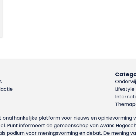
Catego
s
Onderwij
dactie
Lifestyle
Internat
Themapa
et onafhankelijke platform voor nieuws en opinievormin
ool. Punt informeert de gemeenschap van Avans Hogesch
als podium voor meningsvorming en debat. De mening van 