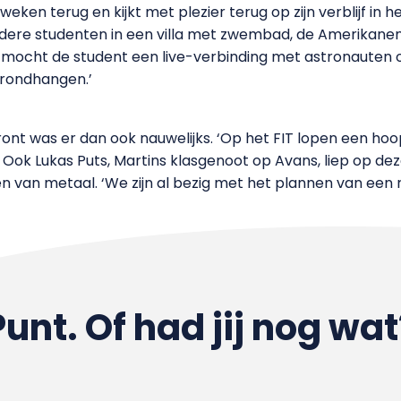
eken terug en kijkt met plezier terug op zijn verblijf in h
dere studenten in een villa met zwembad, de Amerikanen
k mocht de student een live-verbinding met astronauten o
 rondhangen.’
ront was er dan ook nauwelijks. ‘Op het FIT lopen een ho
ok Lukas Puts, Martins klasgenoot op Avans, liep op dezel
n van metaal. ‘We zijn al bezig met het plannen van een r
Punt. Of had jij nog wat