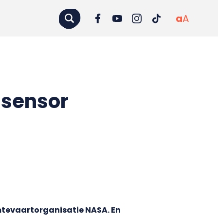
a
A
 sensor
imtevaartorganisatie NASA. En