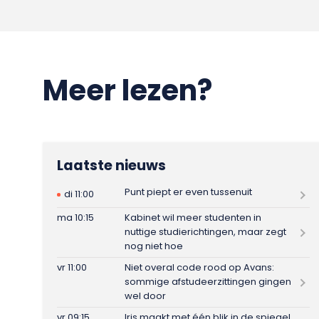
Meer lezen?
Laatste nieuws
Punt piept er even tussenuit
di 11:00
ma 10:15
Kabinet wil meer studenten in
nuttige studierichtingen, maar zegt
nog niet hoe
vr 11:00
Niet overal code rood op Avans:
sommige afstudeerzittingen gingen
wel door
vr 09:15
Iris maakt met één blik in de spiegel