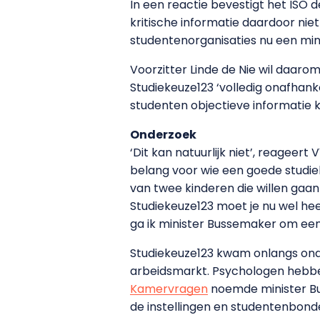
In een reactie bevestigt het ISO 
kritische informatie daardoor ni
studentenorganisaties nu een mi
Voorzitter Linde de Nie wil daaro
Studiekeuze123 ‘volledig onafhanke
studenten objectieve informatie k
Onderzoek
‘Dit kan natuurlijk niet’, reageer
belang voor wie een goede studiek
van twee kinderen die willen gaa
Studiekeuze123 moet je nu wel hee
ga ik minister Bussemaker om ee
Studiekeuze123 kwam onlangs ond
arbeidsmarkt. Psychologen hebbe
Kamervragen
noemde minister Bu
de instellingen en studentenbond