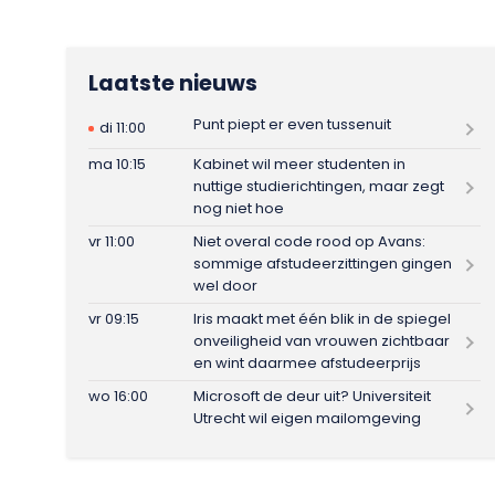
Laatste nieuws
Punt piept er even tussenuit
di 11:00
ma 10:15
Kabinet wil meer studenten in
nuttige studierichtingen, maar zegt
nog niet hoe
vr 11:00
Niet overal code rood op Avans:
sommige afstudeerzittingen gingen
wel door
vr 09:15
Iris maakt met één blik in de spiegel
onveiligheid van vrouwen zichtbaar
en wint daarmee afstudeerprijs
wo 16:00
Microsoft de deur uit? Universiteit
Utrecht wil eigen mailomgeving