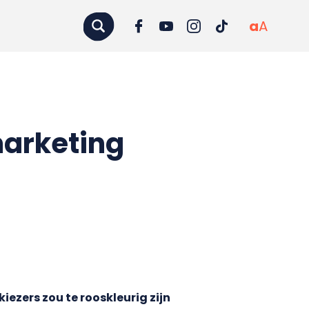
a
A
marketing
iezers zou te rooskleurig zijn