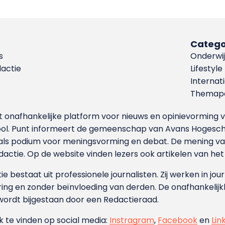
Catego
s
Onderwij
dactie
Lifestyle
Internat
Themapa
et onafhankelijke platform voor nieuws en opinievormin
ool. Punt informeert de gemeenschap van Avans Hogesch
als podium voor meningsvorming en debat. De mening van 
dactie. Op de website vinden lezers ook artikelen van he
e bestaat uit professionele journalisten. Zij werken in jour
ing en zonder beïnvloeding van derden. De onafhankelijk
wordt bijgestaan door een Redactieraad.
ok te vinden op social media:
Instragram
,
Facebook
en
Lin