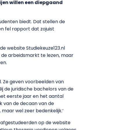
ijen willen een diepgaand
denten biedt. Dat stellen de
 fel rapport dat zojuist
de website Studiekeuze123.nl
 de arbeidsmarkt te lezen, maar
ren.
el. Ze geven voorbeelden van
j de juridische bachelors van de
et eerste jaar en het aantal
oek van de decaan van de
, maar wel zeer bedenkelijk.’
an afgestudeerden op de website
atieve therapie verdienen volgens