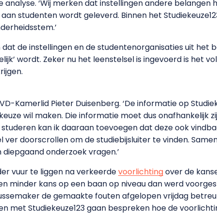
de analyse. ‘Wij merken dat instellingen andere belange
et aan studenten wordt geleverd. Binnen het Studiekeuze
nderheidsstem.’
m dat de instellingen en de studentenorganisaties uit het 
lijk’ wordt. Zeker nu het leenstelsel is ingevoerd is het v
rijgen.
t VVD-Kamerlid Pieter Duisenberg. ‘De informatie op Studie
euze wil maken. Die informatie moet dus onafhankelijk zi
n studeren kan ik daaraan toevoegen dat deze ook vindba
l ver doorscrollen om de studiebijsluiter te vinden. Sa
n diepgaand onderzoek vragen.’
er vuur te liggen na verkeerde
voorlichting
over de kans
n minder kans op een baan op niveau dan werd voorgesp
ssemaker de gemaakte fouten afgelopen vrijdag betreur
en met Studiekeuze123 gaan bespreken hoe de voorlichti