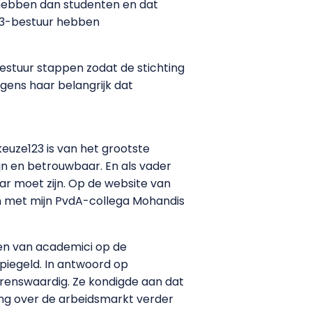
n hebben dan studenten en dat
123-bestuur hebben
bestuur stappen zodat de stichting
olgens haar belangrijk dat
keuze123 is van het grootste
jn en betrouwbaar. En als vader
ar moet zijn. Op de website van
men met mijn PvdA-collega Mohandis
en van academici op de
iegeld. In antwoord op
enswaardig. Ze kondigde aan dat
ng over de arbeidsmarkt verder