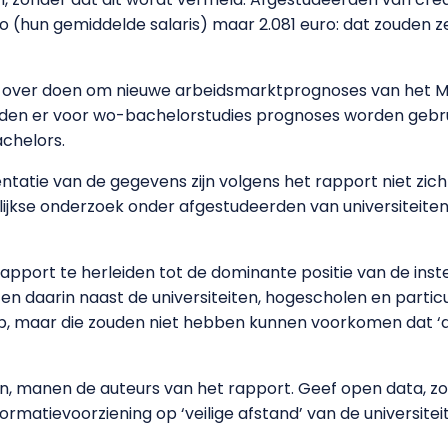
o (hun gemiddelde salaris) maar 2.081 euro: dat zouden ze
ng over doen om nieuwe arbeidsmarktprognoses van het 
en er voor wo-bachelorstudies prognoses worden gebruik
chelors.
entatie van de gegevens zijn volgens het rapport niet zic
lijkse onderzoek onder afgestudeerden van universiteiten 
 rapport te herleiden tot de dominante positie van de inste
ten daarin naast de universiteiten, hogescholen en parti
Vb, maar die zouden niet hebben kunnen voorkomen dat 
en, manen de auteurs van het rapport. Geef open data, zo
formatievoorziening op ‘veilige afstand’ van de universite