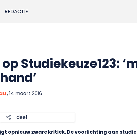
REDACTIE
k op Studiekeuze123: ‘
rhand’
eau
, 14 maart 2016
deel
jgt opnieuw zware kritiek. De voorlichting aan studiek