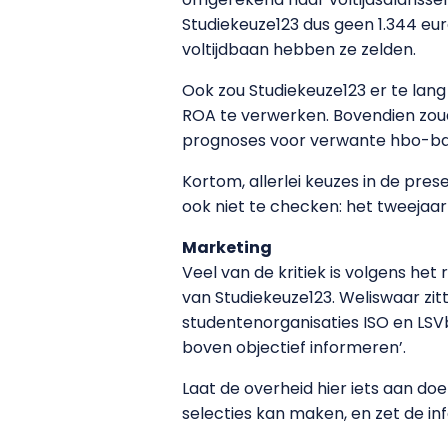
Studiekeuze123 dus geen 1.344 eur
voltijdbaan hebben ze zelden.
Ook zou Studiekeuze123 er te la
ROA te verwerken. Bovendien zoud
prognoses voor verwante hbo-ba
Kortom, allerlei keuzes in de pres
ook niet te checken: het tweejaar
Marketing
Veel van de kritiek is volgens het
van Studiekeuze123. Weliswaar zit
studentenorganisaties ISO en LS
boven objectief informeren’.
Laat de overheid hier iets aan do
selecties kan maken, en zet de in