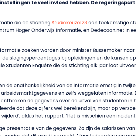
nstellingen te veel invloed hebben. De regeringspart
matie die de stichting
Studiekeuze123
aan toekomstige stu
ntrum Hoger Onderwijs Informatie, en Dedecaan.net in een
 informatie zoeken worden door minister Bussemaker naar 
de slagingspercentages bij opleidingen en de kansen op
e Studenten Enquête die de stichting elk jaar laat uitvoe
n de onafhankelijkheid van de informatie ernstig in twijf
 arbeidsmarktgegevens en zelfs weggelaten informatie. Bi
 ontbreken de gegevens over de uitval van studenten in h
 leerde dat deze cijfers wel berekend zijn, maar op verz
wijderd’, aldus het rapport. ‘Het is misschien een incident
ge presentatie van de gegevens. Zo zijn de salarissen v
n, zonder dat dit wordt vermeld. Afgestudeerden van cre