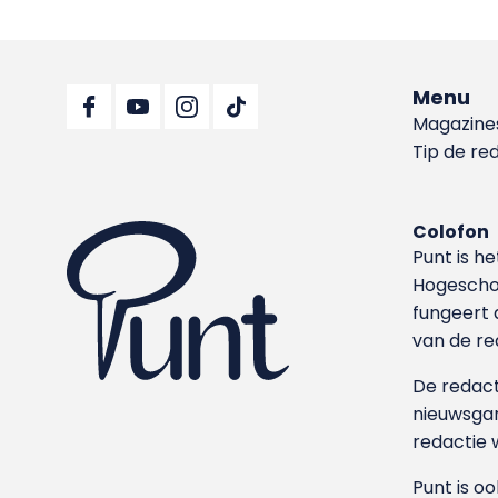
Menu
Magazine
Tip de re
Colofon
Punt is h
Hoge­sch
fungeert 
van de re
De redacti
nieuwsgar
redactie 
Punt is o