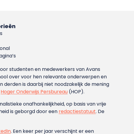
rieën
s
ional
gina’s
g voor studenten en medewerkers van Avans
ool over voor hen relevante onderwerpen en
derden is daarbij niet noodzakelijk de mening
t
Hoger Onderwijs Persbureau
(HOP).
nalistieke onafhankelijkheid, op basis van vrije
heid is geborgd door een
redactiestatuut
. De
kedIn
. Een keer per jaar verschijnt er een