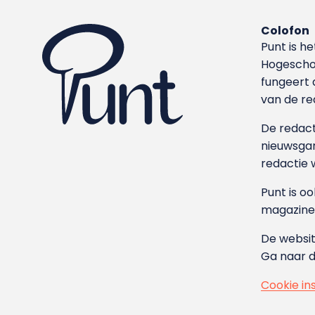
Colofon
Punt is h
Hoge­sch
fungeert 
van de re
De redacti
nieuwsgar
redactie 
Punt is o
magazine
De websit
Ga naar 
Cookie in