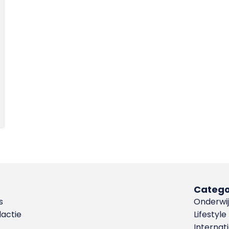
Catego
s
Onderwij
dactie
Lifestyle
Internat