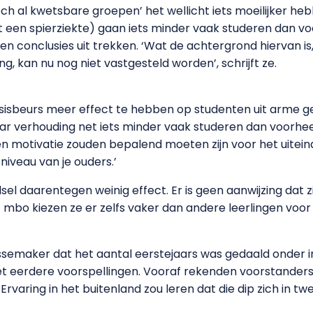
och al kwetsbare groepen’ het wellicht iets moeilijker h
t een spierziekte) gaan iets minder vaak studeren dan voo
n conclusies uit trekken. ‘Wat de achtergrond hiervan is,
ng, kan nu nog niet vastgesteld worden’, schrijft ze.
basisbeurs meer effect te hebben op studenten uit arme 
ar verhouding net iets minder vaak studeren dan voorheen.
t en motivatie zouden bepalend moeten zijn voor het uitein
niveau van je ouders.’
sel daarentegen weinig effect. Er is geen aanwijzing dat 
et mbo kiezen ze er zelfs vaker dan andere leerlingen voo
ussemaker dat het aantal eerstejaars was gedaald onder i
et eerdere voorspellingen. Vooraf rekenden voorstanders 
Ervaring in het buitenland zou leren dat die dip zich in twe