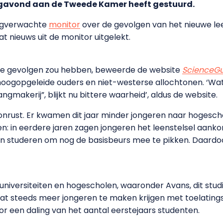
avond aan de Tweede Kamer heeft gestuurd.
angverwachte
monitor
over de gevolgen van het nieuwe l
t nieuws uit de monitor uitgelekt.
tige gevolgen zou hebben, beweerde de website
ScienceG
hoogopgeleide ouders en niet-westerse allochtonen. ‘Wa
gmakerij”, blijkt nu bittere waarheid’, aldus de website.
onrust. Er kwamen dit jaar minder jongeren naar hogescho
ien: in eerdere jaren zagen jongeren het leenstelsel a
n studeren om nog de basisbeurs mee te pikken. Daardoo
 universiteiten en hogescholen, waaronder Avans, dit stu
 dat steeds meer jongeren te maken krijgen met toelatin
oor een daling van het aantal eerstejaars studenten.