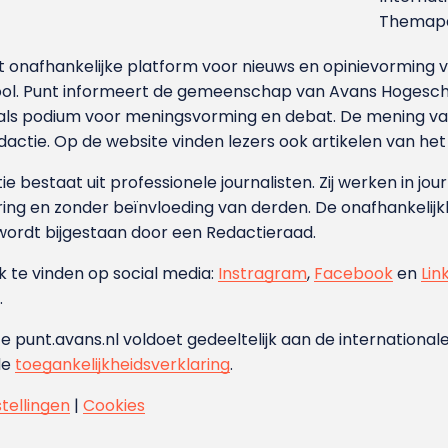
Themapa
et onafhankelijke platform voor nieuws en opinievormin
ool. Punt informeert de gemeenschap van Avans Hogesch
als podium voor meningsvorming en debat. De mening van 
dactie. Op de website vinden lezers ook artikelen van he
e bestaat uit professionele journalisten. Zij werken in jour
ing en zonder beïnvloeding van derden. De onafhankelijk
wordt bijgestaan door een Redactieraad.
ok te vinden op social media:
Instragram
,
Facebook
en
Lin
.
e punt.avans.nl voldoet gedeeltelijk aan de internationale
de
toegankelijkheidsverklaring
.
stellingen
|
Cookies