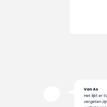
Van As
Het lijkt er
vergeten zi