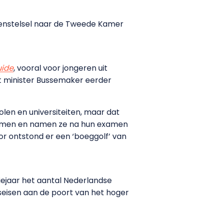
eenstelsel naar de Tweede Kamer
uide
, vooral voor jongeren uit
t minister Bussemaker eerder
len en universiteiten, maar dat
ankomen en namen ze na hun examen
r ontstond er een ‘boeggolf’ van
diejaar het aantal Nederlandse
gseisen aan de poort van het hoger