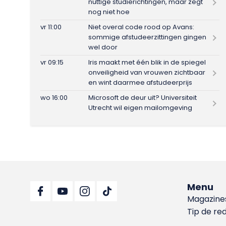
nuttige studierichtingen, maar zegt
nog niet hoe
vr 11:00
Niet overal code rood op Avans:
sommige afstudeerzittingen gingen
wel door
vr 09:15
Iris maakt met één blik in de spiegel
onveiligheid van vrouwen zichtbaar
en wint daarmee afstudeerprijs
wo 16:00
Microsoft de deur uit? Universiteit
Utrecht wil eigen mailomgeving
Menu
Magazine
Tip de re