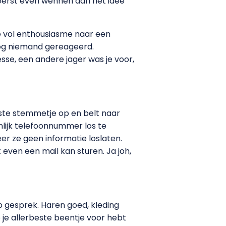
 eerst even wennen aan het idee
ze vol enthousiasme naar een
 nog niemand gereageerd.
sse, een andere jager was je voor,
ijkste stemmetje op en belt naar
nlijk telefoonnummer los te
eer ze geen informatie loslaten.
 even een mail kan sturen. Ja joh,
p gesprek. Haren goed, kleding
e je allerbeste beentje voor hebt