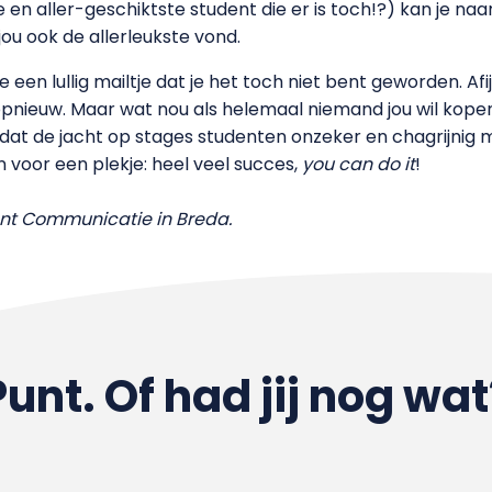
e en aller-geschiktste student die er is toch!?) kan je naar
ou ook de allerleukste vond.
je een lullig mailtje dat je het toch niet bent geworden. Afij
nieuw. Maar wat nou als helemaal niemand jou wil kopen? 
n dat de jacht op stages studenten onzeker en chagrijnig 
oor een plekje: heel veel succes,
you can do it
!
ent Communicatie in Breda.
Punt. Of had jij nog wat