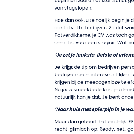
beginnen zodra het startschot ge
van stagelopen.
Hoe dan ook, uiteindelijk begin j
aantal vette bedrijven. Zo dat wa
Potverdikkeme, je CV was toch goe
geen tijd voor een stagiair. Wat n
‘Je zet je leukste, liefste of vri
Je krijgt de tip om bedrijven perso
bedrijven die je interessant lijk
krijgen bij de meedogenloze telefo
Na jouw smeekbede krijg je uiteind
natuurlijk kan je dat. Je bent ond
‘Naar huis met spierpijn in je w
Maar dan gebeurt het eindelijk: E
recht, glimlach op. Ready.. set.. 