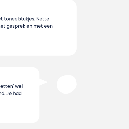
t toneelstukjes. Nette
s het gesprek en met een
zetten' wel
nd. Je had