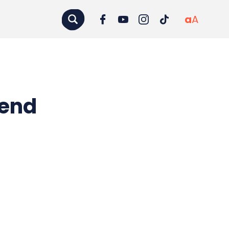
a
A
pend