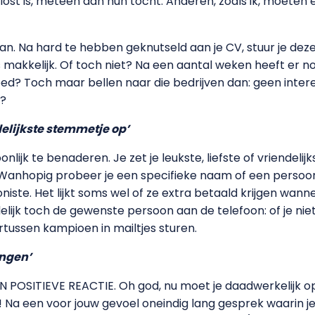
lost is, meteen aan hun tocht. Anderen, zoals ik, moeten
e dan. Na hard te hebben geknutseld aan je CV, stuur je de
s makkelijk. Of toch niet? Na een aantal weken heeft er
d? Toch maar bellen naar die bedrijven dan: geen intere
u?
endelijkste stemmetje op’
onlijk te benaderen. Je zet je leukste, liefste of vriendel
en. Wanhopig probeer je een specifieke naam of een persoo
niste. Het lijkt soms wel of ze extra betaald krijgen wann
elijk toch de gewenste persoon aan de telefoon: of je niet
ertussen kampioen in mailtjes sturen.
angen’
EN POSITIEVE REACTIE. Oh god, nu moet je daadwerkelijk o
go! Na een voor jouw gevoel oneindig lang gesprek waarin j