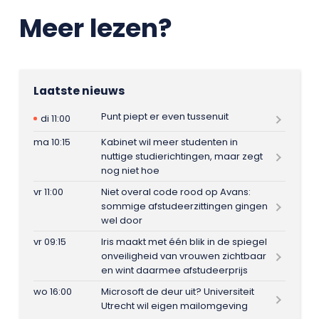
Meer lezen?
Laatste nieuws
Punt piept er even tussenuit
di 11:00
ma 10:15
Kabinet wil meer studenten in
nuttige studierichtingen, maar zegt
nog niet hoe
vr 11:00
Niet overal code rood op Avans:
sommige afstudeerzittingen gingen
wel door
vr 09:15
Iris maakt met één blik in de spiegel
onveiligheid van vrouwen zichtbaar
en wint daarmee afstudeerprijs
wo 16:00
Microsoft de deur uit? Universiteit
Utrecht wil eigen mailomgeving