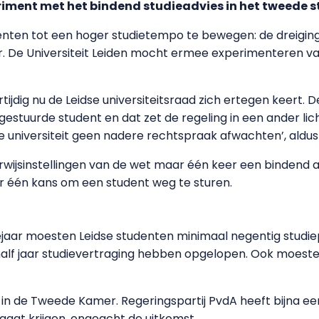
iment met het bindend studieadvies in het tweede s
enten tot een hoger studietempo te bewegen: de dreigin
r. De Universiteit Leiden mocht ermee experimenteren va
ijdig nu de Leidse universiteitsraad zich ertegen keert. D
stuurde student en dat zet de regeling in een ander lich
il de universiteit geen nadere rechtspraak afwachten’, aldu
ijsinstellingen van de wet maar één keer een bindend a
ar één kans om een student weg te sturen.
ejaar moesten Leidse studenten minimaal negentig studi
alf jaar studievertraging hebben opgelopen. Ook moes
k in de Tweede Kamer. Regeringspartij PvdA heeft bijna e
gaat krijgen, ongeacht de uitkomst.