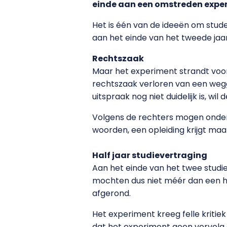
einde aan een omstreden exper
Het is één van de ideeën om stud
aan het einde van het tweede jaa
Rechtszaak
Maar het experiment strandt voort
rechtszaak verloren van een wegge
uitspraak nog niet duidelijk is, w
Volgens de rechters mogen onderw
woorden, een opleiding krijgt ma
Half jaar studievertraging
Aan het einde van het twee studi
mochten dus niet méér dan een h
afgerond.
Het experiment kreeg felle kritie
dat het experiment geen vervolg 