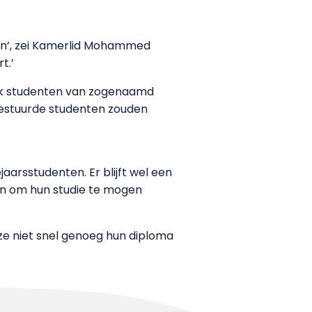
en’, zei Kamerlid Mohammed
t.’
 ook studenten van zogenaamd
gestuurde studenten zouden
arsstudenten. Er blijft wel een
len om hun studie te mogen
ze niet snel genoeg hun diploma