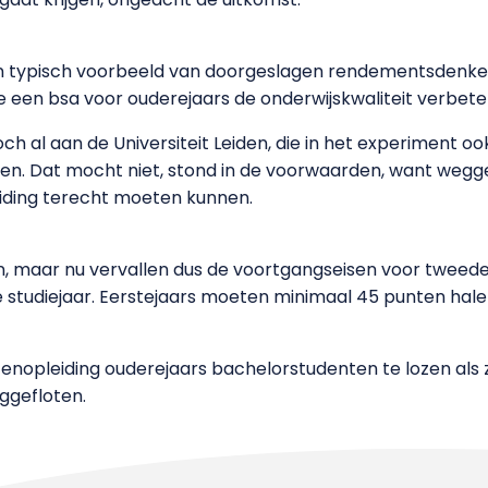
en typisch voorbeeld van doorgeslagen rendementsdenk
 hoe een bsa voor ouderejaars de onderwijskwaliteit verbeter
och al aan de Universiteit Leiden, die in het experiment
uren. Dat mocht niet, stond in de voorwaarden, want weg
iding terecht moeten kunnen.
, maar nu vervallen dus de voortgangseisen voor tweedeja
te studiejaar. Eerstejaars moeten minimaal 45 punten ha
enopleiding ouderejaars bachelorstudenten te lozen als 
ggefloten.