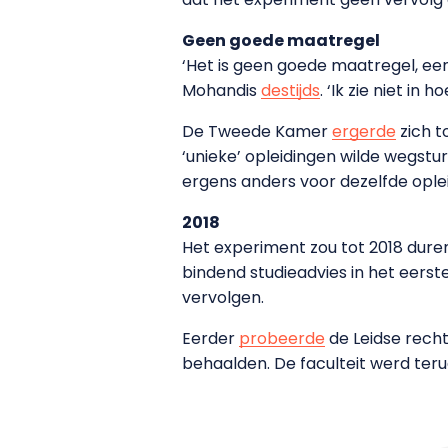
Geen goede maatregel
‘Het is geen goede maatregel, e
Mohandis
destijds
. ‘Ik zie niet in
De Tweede Kamer
ergerde
zich t
‘unieke’ opleidingen wilde wegst
ergens anders voor dezelfde ople
2018
Het experiment zou tot 2018 duren
bindend studieadvies in het eers
vervolgen.
Eerder
probeerde
de Leidse recht
behaalden. De faculteit werd teru