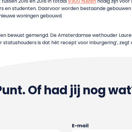
ussen 2016 en 2018 in totaal
9.900 huizen
nodig zijn voor
s en studenten. Daarvoor worden bestaande gebouwen op
n nieuwe woningen gebouwd.
den bewust gemengd. De Amsterdamse wethouder Laurens
 statushouders is dat hét recept voor inburgering’, zegt
Punt. Of had jij nog wat
E-mail