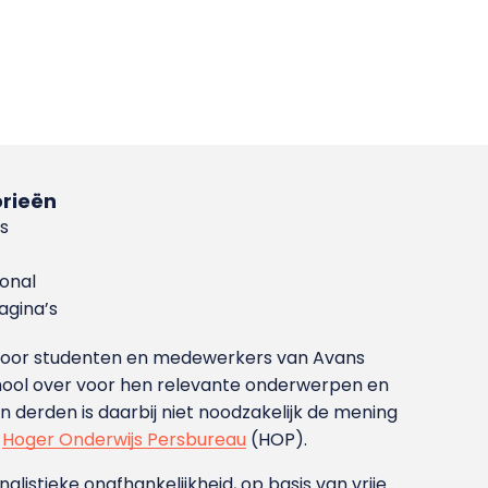
rieën
s
ional
gina’s
g voor studenten en medewerkers van Avans
ool over voor hen relevante onderwerpen en
derden is daarbij niet noodzakelijk de mening
t
Hoger Onderwijs Persbureau
(HOP).
nalistieke onafhankelijkheid, op basis van vrije