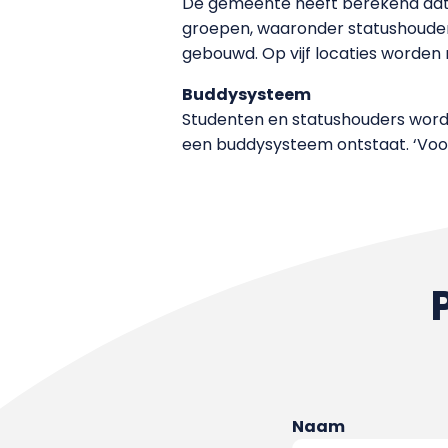
De gemeente heeft berekend dat t
groepen, waaronder statushouder
gebouwd. Op vijf locaties worde
Buddysysteem
Studenten en statushouders wor
een buddysysteem ontstaat. ‘Voor
Naam