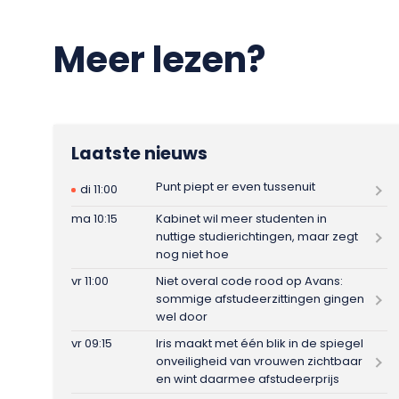
Meer lezen?
Laatste nieuws
Punt piept er even tussenuit
di 11:00
ma 10:15
Kabinet wil meer studenten in
nuttige studierichtingen, maar zegt
nog niet hoe
vr 11:00
Niet overal code rood op Avans:
sommige afstudeerzittingen gingen
wel door
vr 09:15
Iris maakt met één blik in de spiegel
onveiligheid van vrouwen zichtbaar
en wint daarmee afstudeerprijs