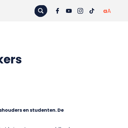
a
A
kers
shouders en studenten. De