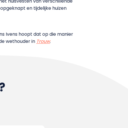
 het huisvesten van verschillende
geknapt en tijdelijke huizen
 Ivens hoopt dat op die manier
 de wethouder in
Trouw
.
?