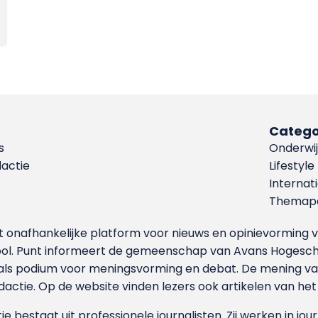
Catego
s
Onderwij
dactie
Lifestyle
Internat
Themapa
et onafhankelijke platform voor nieuws en opinievormin
ool. Punt informeert de gemeenschap van Avans Hogesch
als podium voor meningsvorming en debat. De mening van 
dactie. Op de website vinden lezers ook artikelen van he
e bestaat uit professionele journalisten. Zij werken in jour