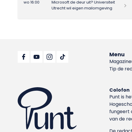
wo 16:00
Microsoft de deur uit? Universiteit
Utrecht wil eigen mailomgeving
Menu
Magazine
Tip de re
Colofon
Punt is h
Hoge­sch
fungeert 
van de re
De redacti