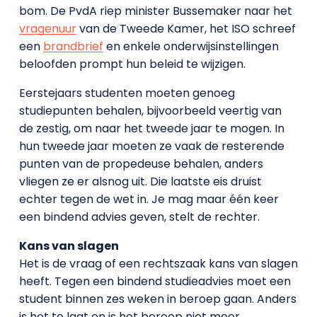
bom. De PvdA riep minister Bussemaker naar het
vragenuur
van de Tweede Kamer, het ISO schreef
een
brandbrief
en enkele onderwijsinstellingen
beloofden prompt hun beleid te wijzigen.
Eerstejaars studenten moeten genoeg
studiepunten behalen, bijvoorbeeld veertig van
de zestig, om naar het tweede jaar te mogen. In
hun tweede jaar moeten ze vaak de resterende
punten van de propedeuse behalen, anders
vliegen ze er alsnog uit. Die laatste eis druist
echter tegen de wet in. Je mag maar één keer
een bindend advies geven, stelt de rechter.
Kans van slagen
Het is de vraag of een rechtszaak kans van slagen
heeft. Tegen een bindend studieadvies moet een
student binnen zes weken in beroep gaan. Anders
is het te laat en is het beroep niet meer