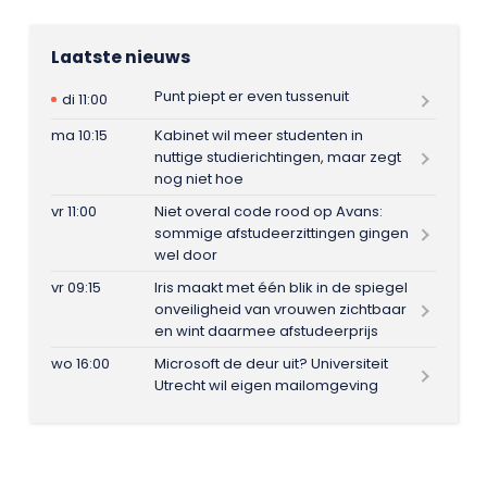
Laatste nieuws
Punt piept er even tussenuit
di 11:00
ma 10:15
Kabinet wil meer studenten in
nuttige studierichtingen, maar zegt
nog niet hoe
vr 11:00
Niet overal code rood op Avans:
sommige afstudeerzittingen gingen
wel door
vr 09:15
Iris maakt met één blik in de spiegel
onveiligheid van vrouwen zichtbaar
en wint daarmee afstudeerprijs
wo 16:00
Microsoft de deur uit? Universiteit
Utrecht wil eigen mailomgeving