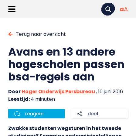
a
A
Terug naar overzicht
Avans en 13 andere
hogescholen passen
bsa-regels aan
Door
Hoger Onderwijs Persbureau
, 16 juni 2016
Leestijd:
4 minuten
reageer
deel
Zwakke studenten wegsturen in het tweede
studiejaar? Sommige onderwijsinstellingen