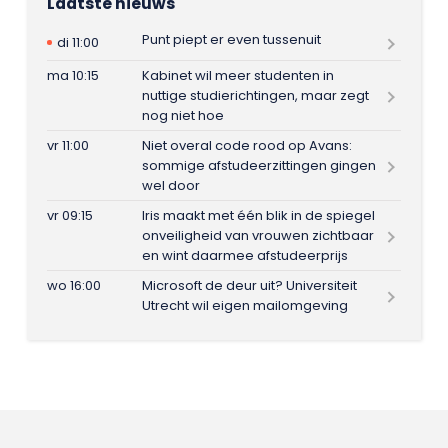
Laatste nieuws
Punt piept er even tussenuit
di 11:00
ma 10:15
Kabinet wil meer studenten in
nuttige studierichtingen, maar zegt
nog niet hoe
vr 11:00
Niet overal code rood op Avans:
sommige afstudeerzittingen gingen
wel door
vr 09:15
Iris maakt met één blik in de spiegel
onveiligheid van vrouwen zichtbaar
en wint daarmee afstudeerprijs
wo 16:00
Microsoft de deur uit? Universiteit
Utrecht wil eigen mailomgeving