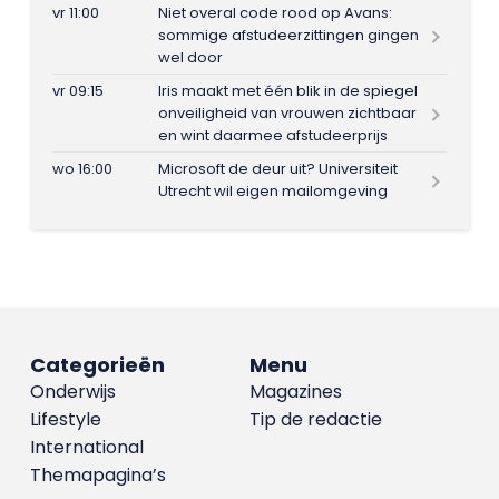
vr 11:00
Niet overal code rood op Avans:
sommige afstudeerzittingen gingen
wel door
vr 09:15
Iris maakt met één blik in de spiegel
onveiligheid van vrouwen zichtbaar
en wint daarmee afstudeerprijs
wo 16:00
Microsoft de deur uit? Universiteit
Utrecht wil eigen mailomgeving
Categorieën
Menu
Onderwijs
Magazines
Lifestyle
Tip de redactie
International
Themapagina’s