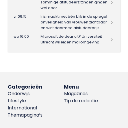
sommige afstudeerzittingen gingen
wel door
vr 09:15
Iris maakt met één blik in de spiegel
onveiligheid van vrouwen zichtbaar
en wint daarmee afstudeerprijs
wo 16:00
Microsoft de deur uit? Universiteit
Utrecht wil eigen mailomgeving
Categorieën
Menu
Onderwijs
Magazines
Lifestyle
Tip de redactie
International
Themapagina’s