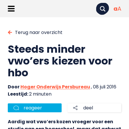
a
A
Terug naar overzicht
Steeds minder
vwo’ers kiezen voor
hbo
Door
Hoger Onderwijs Persbureau
, 08 juli 2016
Leestijd:
2 minuten
reageer
deel
Aardig wat vwo’ers kozen vroeger voor een
studie aan een hogeschool, maar dat gebeurt