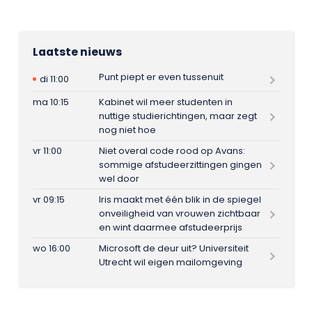
Laatste nieuws
Punt piept er even tussenuit
di 11:00
ma 10:15
Kabinet wil meer studenten in
nuttige studierichtingen, maar zegt
nog niet hoe
vr 11:00
Niet overal code rood op Avans:
sommige afstudeerzittingen gingen
wel door
vr 09:15
Iris maakt met één blik in de spiegel
onveiligheid van vrouwen zichtbaar
en wint daarmee afstudeerprijs
wo 16:00
Microsoft de deur uit? Universiteit
Utrecht wil eigen mailomgeving