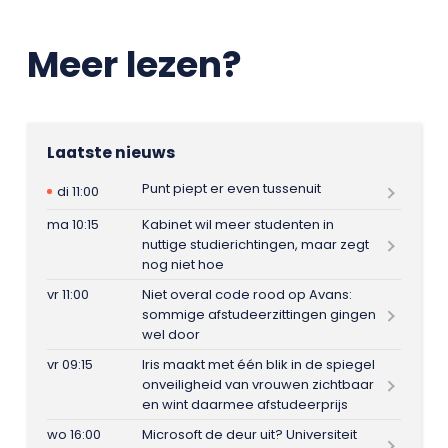
Meer lezen?
Laatste nieuws
Punt piept er even tussenuit
di 11:00
ma 10:15
Kabinet wil meer studenten in
nuttige studierichtingen, maar zegt
nog niet hoe
vr 11:00
Niet overal code rood op Avans:
sommige afstudeerzittingen gingen
wel door
vr 09:15
Iris maakt met één blik in de spiegel
onveiligheid van vrouwen zichtbaar
en wint daarmee afstudeerprijs
wo 16:00
Microsoft de deur uit? Universiteit