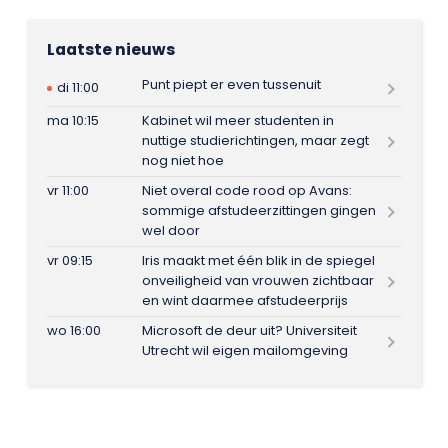
Laatste nieuws
Punt piept er even tussenuit
di 11:00
ma 10:15
Kabinet wil meer studenten in
nuttige studierichtingen, maar zegt
nog niet hoe
vr 11:00
Niet overal code rood op Avans:
sommige afstudeerzittingen gingen
wel door
vr 09:15
Iris maakt met één blik in de spiegel
onveiligheid van vrouwen zichtbaar
en wint daarmee afstudeerprijs
wo 16:00
Microsoft de deur uit? Universiteit
Utrecht wil eigen mailomgeving