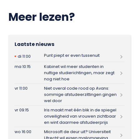
Meer lezen?
Laatste nieuws
Punt piept er even tussenuit
di 11:00
ma 10:15
Kabinet wil meer studenten in
nuttige studierichtingen, maar zegt
nog niet hoe
vr 11:00
Niet overal code rood op Avans:
sommige afstudeerzittingen gingen
wel door
vr 09:15
Iris maakt met één blik in de spiegel
onveiligheid van vrouwen zichtbaar
en wint daarmee afstudeerprijs
wo 16:00
Microsoft de deur uit? Universiteit
Utrecht wil eigen mailomgeving