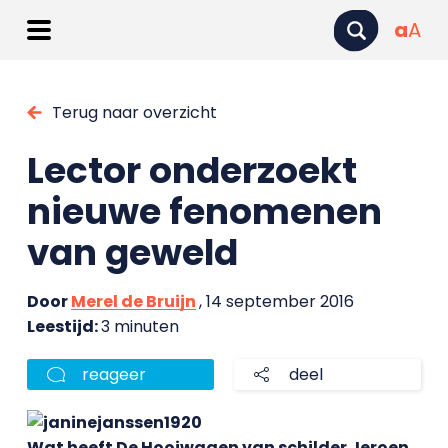
a
A
Terug naar overzicht
Lector onderzoekt
nieuwe fenomenen
van geweld
Door
Merel de Bruijn
, 14 september 2016
Leestijd:
3 minuten
reageer
deel
Wat heeft De Hooiwagen van schilder Jeroen