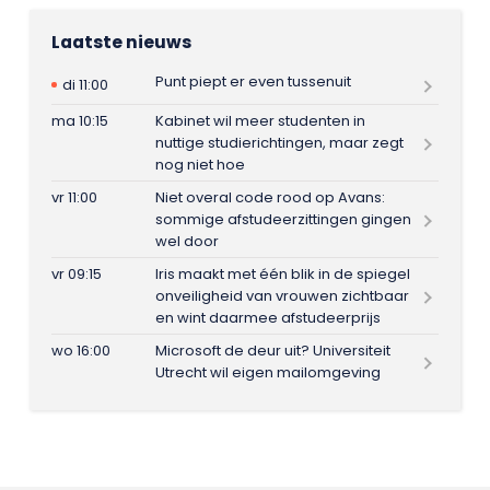
Laatste nieuws
Punt piept er even tussenuit
di 11:00
ma 10:15
Kabinet wil meer studenten in
nuttige studierichtingen, maar zegt
nog niet hoe
vr 11:00
Niet overal code rood op Avans:
sommige afstudeerzittingen gingen
wel door
vr 09:15
Iris maakt met één blik in de spiegel
onveiligheid van vrouwen zichtbaar
en wint daarmee afstudeerprijs
wo 16:00
Microsoft de deur uit? Universiteit
Utrecht wil eigen mailomgeving