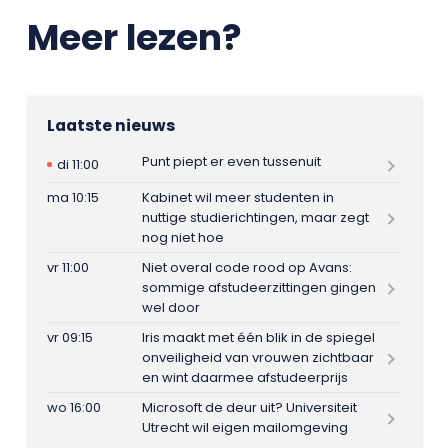
Meer lezen?
Laatste nieuws
Punt piept er even tussenuit
di 11:00
ma 10:15
Kabinet wil meer studenten in
nuttige studierichtingen, maar zegt
nog niet hoe
vr 11:00
Niet overal code rood op Avans:
sommige afstudeerzittingen gingen
wel door
vr 09:15
Iris maakt met één blik in de spiegel
onveiligheid van vrouwen zichtbaar
en wint daarmee afstudeerprijs
wo 16:00
Microsoft de deur uit? Universiteit
Utrecht wil eigen mailomgeving