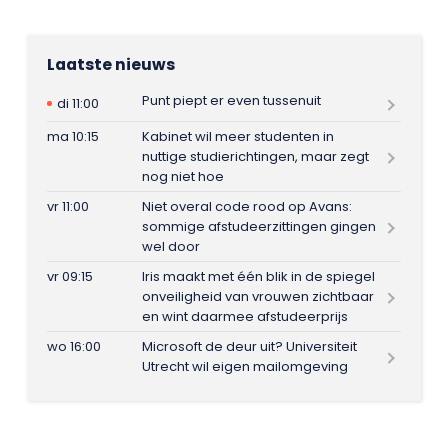
Laatste nieuws
Punt piept er even tussenuit
di 11:00
ma 10:15
Kabinet wil meer studenten in
nuttige studierichtingen, maar zegt
nog niet hoe
vr 11:00
Niet overal code rood op Avans:
sommige afstudeerzittingen gingen
wel door
vr 09:15
Iris maakt met één blik in de spiegel
onveiligheid van vrouwen zichtbaar
en wint daarmee afstudeerprijs
wo 16:00
Microsoft de deur uit? Universiteit
Utrecht wil eigen mailomgeving