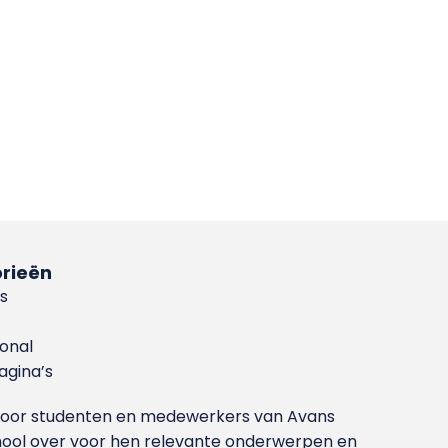
rieën
s
ional
gina’s
g voor studenten en medewerkers van Avans
ool over voor hen relevante onderwerpen en