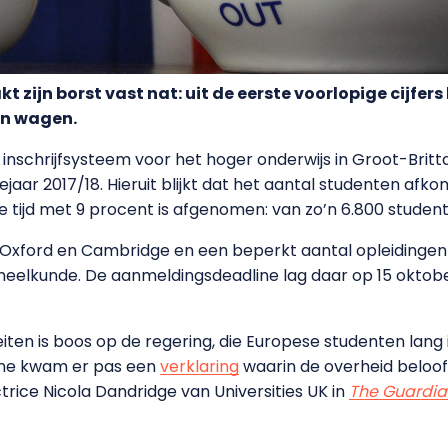
t zijn borst vast nat: uit de eerste voorlopige cijfer
en wagen.
nschrijfsysteem voor het hoger onderwijs in Groot-Britta
jaar 2017/18. Hieruit blijkt dat het aantal studenten afko
ze tijd met 9 procent is afgenomen: van zo’n 6.800 studen
Oxford en Cambridge en een beperkt aantal opleidingen bi
elkunde. De aanmeldingsdeadline lag daar op 15 oktobe
eiten is boos op de regering, die Europese studenten lang 
line kwam er pas een
verklaring
waarin de overheid beloof
ctrice Nicola Dandridge van Universities UK in
The Guardia