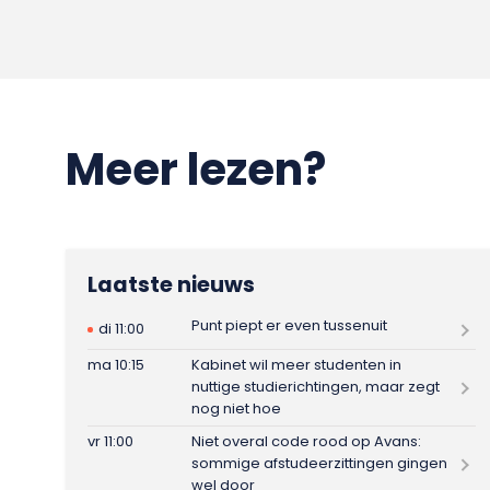
Meer lezen?
Laatste nieuws
Punt piept er even tussenuit
di 11:00
ma 10:15
Kabinet wil meer studenten in
nuttige studierichtingen, maar zegt
nog niet hoe
vr 11:00
Niet overal code rood op Avans:
sommige afstudeerzittingen gingen
wel door