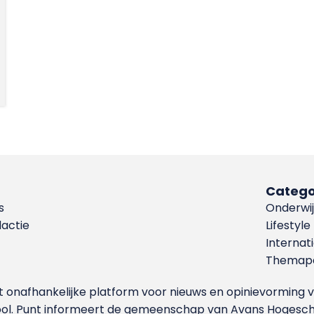
Catego
s
Onderwij
dactie
Lifestyle
Internat
Themapa
et onafhankelijke platform voor nieuws en opinievormin
ool. Punt informeert de gemeenschap van Avans Hogesch