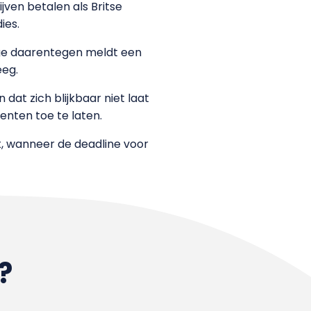
ven betalen als Britse
ies.
idge daarentegen meldt een
eeg.
at zich blijkbaar niet laat
nten toe te laten.
t, wanneer de deadline voor
?