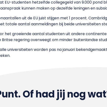
t EU-studenten hetzelfde collegegeld van 9.000 pond blij
 aanspraak kunnen maken op dezelfde leningen en subsid
naantallen uit de EU juist stijgen met 1 procent. Cambr
het totale aantal aanmeldingen bij beide universiteiten st
 het groeiende aantal studenten uit andere continenten d
 Britse regering overweegt om minder buitenlandse stude
n alle universiteiten worden pas na januari bekendgemaak
reken.
Punt. Of had jij nog wat