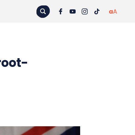
a
A
root-