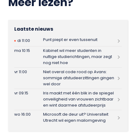
Meer lezen?
Laatste nieuws
Punt piept er even tussenuit
di 11:00
ma 10:15
Kabinet wil meer studenten in
nuttige studierichtingen, maar zegt
nog niet hoe
vr 11:00
Niet overal code rood op Avans:
sommige afstudeerzittingen gingen
wel door
vr 09:15
Iris maakt met één blik in de spiegel
onveiligheid van vrouwen zichtbaar
en wint daarmee afstudeerprijs
wo 16:00
Microsoft de deur uit? Universiteit
Utrecht wil eigen mailomgeving