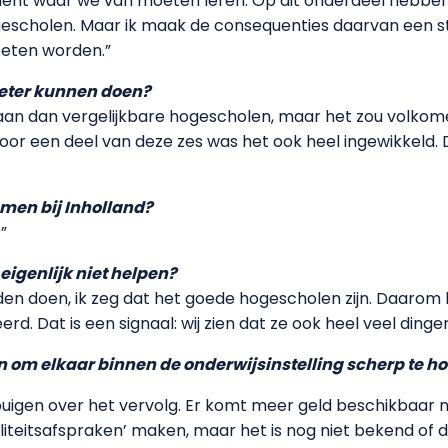
periment waar we van moeten leren. Op dit onderdeel hebb
escholen. Maar ik maak de consequenties daarvan een stuk
oeten worden.”
eter kunnen doen?
an dan vergelijkbare hogescholen, maar het zou volkome
oor een deel van deze zes was het ook heel ingewikkeld.
emen bij Inholland?
”
igenlijk niet helpen?
onden doen, ik zeg dat het goede hogescholen zijn. Daarom 
d. Dat is een signaal: wij zien dat ze ook heel veel ding
n om elkaar binnen de onderwijsinstelling scherp te h
buigen over het vervolg. Er komt meer geld beschikbaar n
liteitsafspraken’ maken, maar het is nog niet bekend of d