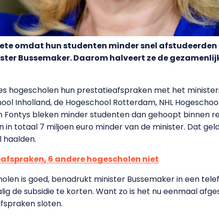
oete omdat hun studenten minder snel afstudeerden 
ster Bussemaker. Daarom halveert ze de gezamenlijk
 hogescholen hun prestatieafspraken met het ministerie
ool Inholland, de Hogeschool Rotterdam, NHL Hogeschool
 Fontys bleken minder studenten dan gehoopt binnen rede
 in totaal 7 miljoen euro minder van de minister. Dat ge
 haalden.
eafspraken, 6 andere hogescholen niet
holen is goed, benadrukt minister Bussemaker in een tele
g de subsidie te korten. Want zo is het nu eenmaal afge
fspraken sloten.