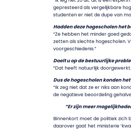
“Ik leg het zo uit: dit is een ex
gepresteerd als vergelijkbare hog
studenten er niet de dupe van m
Hadden deze hogescholen het b
“Ze hebben het minder goed geda
zetten als slechte hogescholen. V
voorgeschiedenis.”
Doelt u op de bestuurlijke probl
“Dat heeft natuurlijk doorgewerkt.
Dus de hogescholen konden het e
“Ik zeg niet dat ze er niks aan k
de negatieve beoordeling gehalveer
“Er zijn meer mogelijkhede
Binnenkort moet de politiek zich 
daarover gaat het ministerie ‘kwa