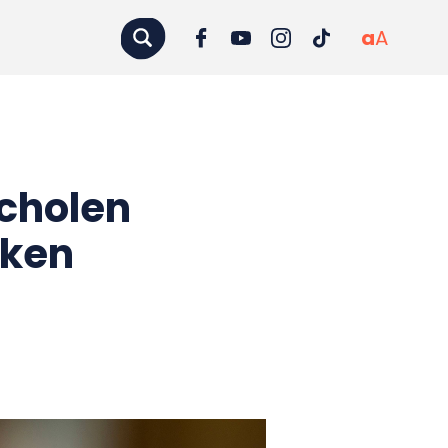
a
A
scholen
aken