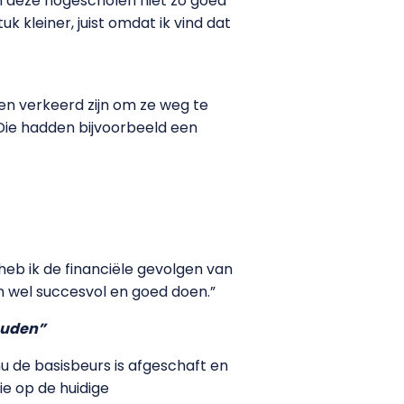
en deze hogescholen niet zo goed
 kleiner, juist omdat ik vind dat
n verkeerd zijn om ze weg te
 Die hadden bijvoorbeeld een
heb ik de financiële gevolgen van
en wel succesvol en goed doen.”
ouden”
u de basisbeurs is afgeschaft en
ie op de huidige