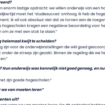
veerd?
 enorm lastige opdracht: we willen onderwijs van een ho
gelijkertijd moet het ‘studiesucces’ omhoog. Ik heb de hog
nt. Ik wil ook absoluut niet dat ze tornen aan de toeganke
s hogescholen kregen een negatieve beoordeling voor he
n om ze met een stok te slaan.”
 helemaal kwijt te schelden?
g zijn voor de onderwijsinstellingen die wél goed gescoor
 onder de streep zijn gezakt. Binnen de regeling die we h
en.”
? Hun onderwijs was kennelijk niet goed genoeg, en nu 
het zijn goede hogescholen.”
r we van moeten leren”
enten uit?