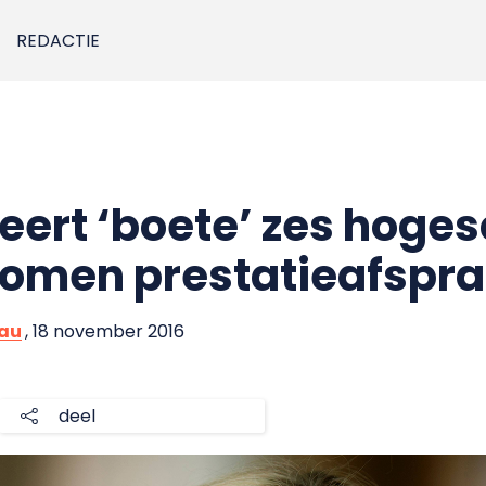
REDACTIE
veert ‘boete’ zes hoge
komen prestatieafspr
eau
, 18 november 2016
deel