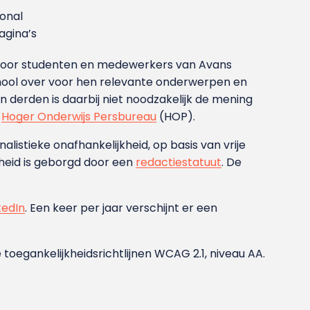
ional
gina’s
g voor studenten en medewerkers van Avans
ool over voor hen relevante onderwerpen en
derden is daarbij niet noodzakelijk de mening
t
Hoger Onderwijs Persbureau
(HOP).
nalistieke onafhankelijkheid, op basis van vrije
heid is geborgd door een
redactiestatuut
. De
kedIn
. Een keer per jaar verschijnt er een
 toegankelijkheidsrichtlijnen WCAG 2.1, niveau AA.