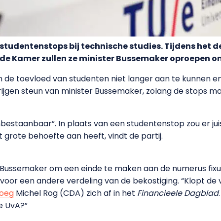
 studentenstops bij technische studies. Tijdens het d
e Kamer zullen ze minister Bussemaker oproepen om 
n de toevloed van studenten niet langer aan te kunnen
ijgen steun van minister Bussemaker, zolang de stops maar t
nbestaanbaar”. In plaats van een studentenstop zou er ju
grote behoefte aan heeft, vindt de partij.
ussemaker om een einde te maken aan de numerus fixus b
 voor een andere verdeling van de bekostiging. “Klopt de v
roeg
Michel Rog (CDA) zich af in het
Financieele Dagblad
e UvA?”