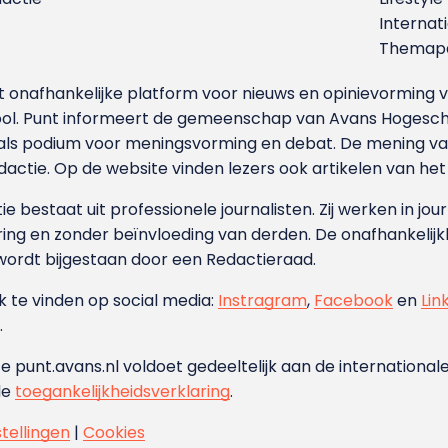
Internat
Themapa
et onafhankelijke platform voor nieuws en opinievormin
ool. Punt informeert de gemeenschap van Avans Hogesch
als podium voor meningsvorming en debat. De mening van 
dactie. Op de website vinden lezers ook artikelen van he
e bestaat uit professionele journalisten. Zij werken in jour
ing en zonder beïnvloeding van derden. De onafhankelijk
wordt bijgestaan door een Redactieraad.
ok te vinden op social media:
Instragram
,
Facebook
en
Lin
.
e punt.avans.nl voldoet gedeeltelijk aan de internationale
de
toegankelijkheidsverklaring
.
stellingen
|
Cookies