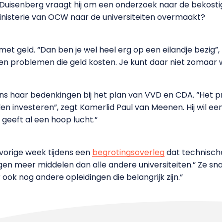
isenberg vraagt hij om een onderzoek naar de bekostigi
ministerie van OCW naar de universiteiten overmaakt?
 met geld. “Dan ben je wel heel erg op een eilandje bezig
elen problemen die geld kosten. Je kunt daar niet zomaar
s haar bedenkingen bij het plan van VVD en CDA. “Het pro
llen investeren”, zegt Kamerlid Paul van Meenen. Hij wil ee
 geeft al een hoop lucht.”
vorige week tijdens een
begrotingsoverleg
dat technische
jgen meer middelen dan alle andere universiteiten.” Ze s
r ook nog andere opleidingen die belangrijk zijn.”