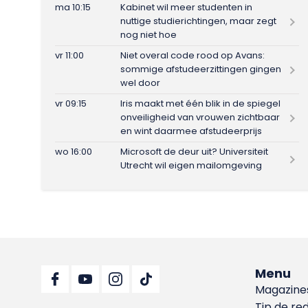
ma 10:15
Kabinet wil meer studenten in
nuttige studierichtingen, maar zegt
nog niet hoe
vr 11:00
Niet overal code rood op Avans:
sommige afstudeerzittingen gingen
wel door
vr 09:15
Iris maakt met één blik in de spiegel
onveiligheid van vrouwen zichtbaar
en wint daarmee afstudeerprijs
wo 16:00
Microsoft de deur uit? Universiteit
Utrecht wil eigen mailomgeving
Menu
Magazine
Tip de re