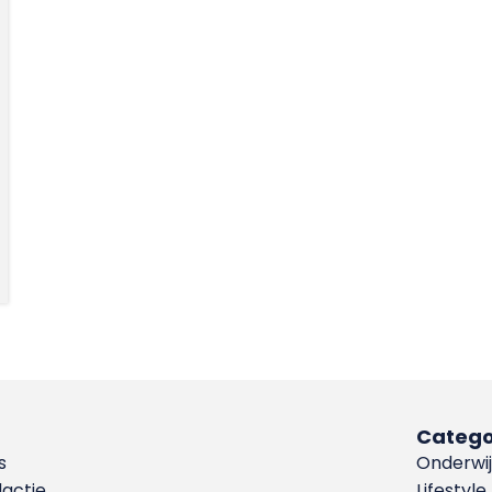
Catego
s
Onderwij
dactie
Lifestyle