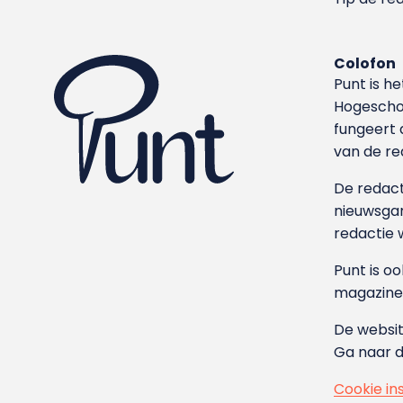
Colofon
Punt is h
Hoge­sch
fungeert 
van de re
De redacti
nieuwsgar
redactie 
Punt is o
magazine
De websit
Ga naar 
Cookie in