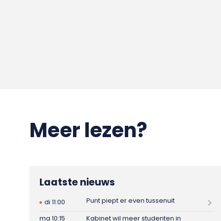
Meer lezen?
Laatste nieuws
Punt piept er even tussenuit
di 11:00
ma 10:15
Kabinet wil meer studenten in