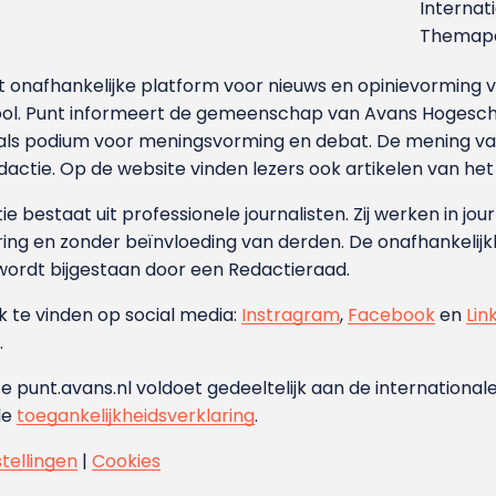
Internat
Themapa
et onafhankelijke platform voor nieuws en opinievormin
ool. Punt informeert de gemeenschap van Avans Hogesch
als podium voor meningsvorming en debat. De mening van 
dactie. Op de website vinden lezers ook artikelen van he
e bestaat uit professionele journalisten. Zij werken in jour
ing en zonder beïnvloeding van derden. De onafhankelijk
wordt bijgestaan door een Redactieraad.
ok te vinden op social media:
Instragram
,
Facebook
en
Lin
.
e punt.avans.nl voldoet gedeeltelijk aan de internationale
de
toegankelijkheidsverklaring
.
stellingen
|
Cookies