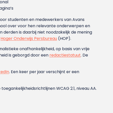
ional
gina’s
g voor studenten en medewerkers van Avans
ool over voor hen relevante onderwerpen en
derden is daarbij niet noodzakelijk de mening
t
Hoger Onderwijs Persbureau
(HOP).
nalistieke onafhankelijkheid, op basis van vrije
heid is geborgd door een
redactiestatuut
. De
kedIn
. Een keer per jaar verschijnt er een
 toegankelijkheidsrichtlijnen WCAG 2.1, niveau AA.