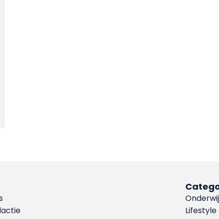
Catego
s
Onderwij
dactie
Lifestyle