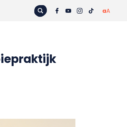
a
A
iepraktijk