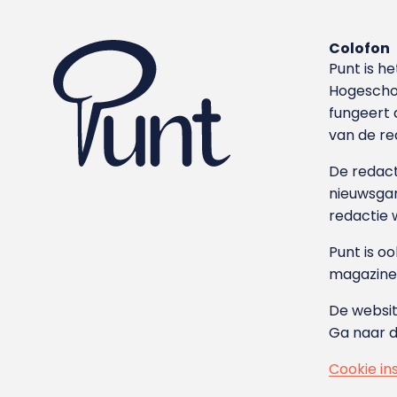
Colofon
Punt is h
Hoge­sch
fungeert 
van de re
De redacti
nieuwsgar
redactie 
Punt is o
magazine
De websit
Ga naar 
Cookie in