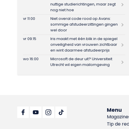
nuttige studierichtingen, maar zegt
nog niet hoe
vr 11:00
Niet overal code rood op Avans:
sommige afstudeerzittingen gingen
wel door
vr 09:15
Iris maakt met één blik in de spiegel
onveiligheid van vrouwen zichtbaar
en wint daarmee afstudeerprijs
wo 16:00
Microsoft de deur uit? Universiteit
Utrecht wil eigen mailomgeving
Menu
Magazine
Tip de re