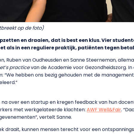
tbreekt op de foto)
opzetten en draaien, dat is best een klus. Vier studen
et als in een reguliere praktijk, patiënten tegen be
len, Ruben van Oudheusden en Sanne Steerneman, allema
et’s practice
van de Academie voor Gezondheidszorg. In 
Pim: “We hebben ons bezig gehouden met de managementka
eleerd.”
 na over een startup en kregen feedback van hun docente
rkers met werkgelateerde klachten:
AWF Well&Fair
. “Da
rgevenementen”, vertelt Sanne.
 week draait, kunnen mensen terecht voor een ontspannin