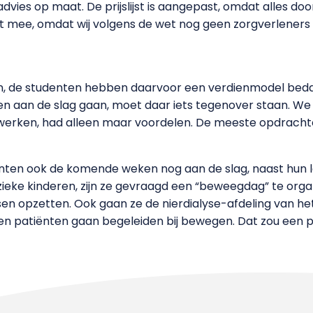
vies op maat. De prijslijst is aangepast, omdat alles doo
t mee, omdat wij volgens de wet nog geen zorgverleners z
n, de studenten hebben daarvoor een verdienmodel beda
n aan de slag gaan, moet daar iets tegenover staan. We zi
werken, had alleen maar voordelen. De meeste opdrachte
nten ook de komende weken nog aan de slag, naast hun l
g zieke kinderen, zijn ze gevraagd een “beweegdag” te org
opzetten. Ook gaan ze de nierdialyse-afdeling van het 
eten patiënten gaan begeleiden bij bewegen. Dat zou een 