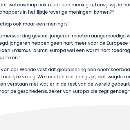
dat wetenschap ook maar een mening is, terwijl wij de hof
appers in het lijstje ‘overige meningen’ komen?”
schap ook maar een mening is’
 samenwerking gevaar: jongeren moeten aangemoedigd w
ezegd, jongeren hebben geen hart meer voor de Europese U
iljoen Erasmus-alumni Europa wel een warm hart toedrag
spreken.”
lt Van der Wende vast dat globalisering een onomkeerba
 moeilijke vraag. We moeten niet bang zijn, niet wegduiken
jven verstaan met wat er in de rest van de wereld gebeurt
g naar de geschiedenis, zeker van Europa; die zegt genoeg.”