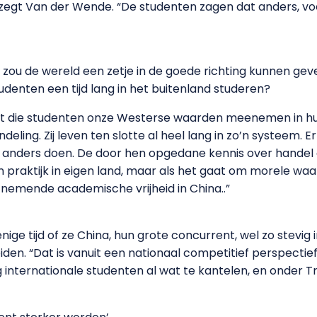
” zegt Van der Wende. “De studenten zagen dat anders, v
zou de wereld een zetje in de goede richting kunnen gev
udenten een tijd lang in het buitenland studeren?
at die studenten onze Westerse waarden meenemen in hu
ndeling. Zij leven ten slotte al heel lang in zo’n systeem. Er
al anders doen. De door hen opgedane kennis over hande
praktijk in eigen land, maar als het gaat om morele waar
 afnemende academische vrijheid in China..”
nige tijd of ze China, hun grote concurrent, wel zo stevi
iden. “Dat is vanuit een nationaal competitief perspectie
internationale studenten al wat te kantelen, en onder T