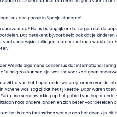
e in Spanje te studeren, maar om mensen goed voor te ber
alleen leuk een poosje in Spanje studeren’
en daarvoor op? Het is belangrijk om te zorgen dat de po
oroordelen. Dat betekent bijvoorbeeld ook dat je kinderen
veel onderwijsinstellingen momenteel mee worstelen. Het
ter.”
n der Wende algemene consensus dat internationaliserin
of eindig zou kunnen zijn, was tot voor kort geen onderwe
voorzitter van het hoger onderwijsprogramma van de int
 Athene was, zag zij dat het tij keerde. Daar waren toe
d Europese samenwerking op het gebied van hoger onderw
uitslaan naar andere landen en zich beter voorbereiden o
n: het is toch fantastisch wat we aan het doen zijn, dit is j