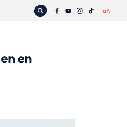
a
A
gen en