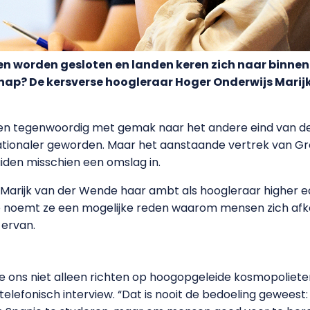
en worden gesloten en landen keren zich naar binnen.
hap? De kersverse hoogleraar Hoger Onderwijs Marij
en tegenwoordig met gemak naar het andere eind van de 
ationaler geworden. Maar het aanstaande vertrek van Gro
iden misschien een omslag in.
rijk van der Wende haar ambt als hoogleraar higher e
tie noemt ze een mogelijke reden waarom mensen zich afke
 ervan.
ons niet alleen richten op hoogopgeleide kosmopolieten
 telefonisch interview. “Dat is nooit de bedoeling geweest: