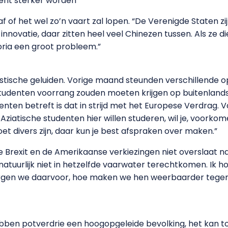
ent sterker worden’
of het wel zo’n vaart zal lopen. “De Verenigde Staten zijn
nnovatie, daar zitten heel veel Chinezen tussen. Als ze 
oria een groot probleem.”
istische geluiden. Vorige maand steunden verschillende o
studenten voorrang zouden moeten krijgen op buitenlands
denten betreft is dat in strijd met het Europese Verdrag.
 Aziatische studenten hier willen studeren, wil je, voorko
et divers zijn, daar kun je best afspraken over maken.”
e Brexit en de Amerikaanse verkiezingen niet overslaat n
l natuurlijk niet in hetzelfde vaarwater terechtkomen. I
orgen we daarvoor, hoe maken we hen weerbaarder tegen 
bben potverdrie een hoogopgeleide bevolking, het kan toc