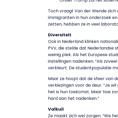
‘Onder Trump zal het isolem
Toch vraagt Van der Wende zich af 
immigranten in hun onderzoek en i
zetten, hebben ze in veel laborat
Diversiteit
Ook in Nederland klinken national
PVV, die stelde dat Nederlandse 
weinig plek. Als het Europese stu
instellingen nadenken. “Als zoveel
verkleurt. De studentpopulatie mo
Maar ze hoopt dat de sfeer van d
verkiezingen voor de deur. “Je wi
het is hun toekomst. Maar hoe z
hard aan het nadenken.”
Valkuil
Ze maakt zich wel zorgen. “We he