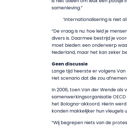
is niet alleen om leuk een poosj
samenleving.”
‘Internationalisering is niet 
“De vraag is nu: hoe leid je mens
divers is. Daarmee bestrijd je vo
moet bieden: een onderwerp waar 
Nederland, maar het kan zeker be
Geen discussie
Lange tijd heerste er volgens Va
Het scenario dat die zou afnemen 
In 2006, toen Van der Wende als 
samenwerkingsorganisatie OECD in
het Bologna-akkoord. Hierin wer
konden makkelijker hun vleugels 
“Wij begrepen niets van de proteste