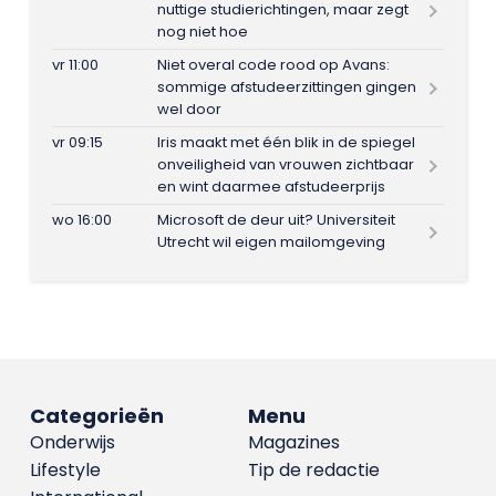
nuttige studierichtingen, maar zegt
nog niet hoe
vr 11:00
Niet overal code rood op Avans:
sommige afstudeerzittingen gingen
wel door
vr 09:15
Iris maakt met één blik in de spiegel
onveiligheid van vrouwen zichtbaar
en wint daarmee afstudeerprijs
wo 16:00
Microsoft de deur uit? Universiteit
Utrecht wil eigen mailomgeving
Categorieën
Menu
Onderwijs
Magazines
Lifestyle
Tip de redactie