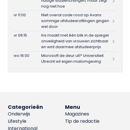
nuttige studierichtingen, maar zegt
nog niet hoe
vr 11:00
Niet overal code rood op Avans:
sommige afstudeerzittingen gingen
wel door
vr 09:15
Iris maakt met één blik in de spiegel
onveiligheid van vrouwen zichtbaar
en wint daarmee afstudeerprijs
wo 16:00
Microsoft de deur uit? Universiteit
Utrecht wil eigen mailomgeving
Categorieën
Menu
Onderwijs
Magazines
Lifestyle
Tip de redactie
International